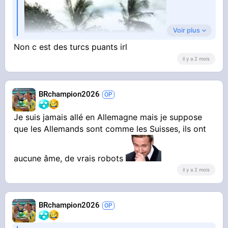
Voir plus
Non c est des turcs puants irl
il y a 2 mois
BRchampion2026
Je suis jamais allé en Allemagne mais je suppose
YOUTUBE
que les Allemands sont comme les Suisses, ils ont
Do you have a friend like that?😂
🇩🇪
Barbie in Asia
aucune âme, de vrais robots
il y a 2 mois
Sinon, les Allemands ils sont vraiment comme
BRchampion2026
ça ?