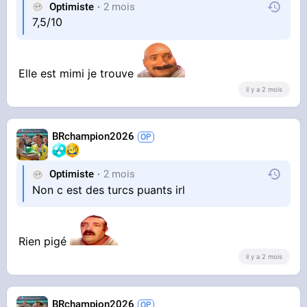
Optimiste
2 mois
7,5/10
YOUTUBE
Do you have a friend like that?😂
🇩🇪
Elle est mimi je trouve
Barbie in Asia
il y a 2 mois
Sinon, les Allemands ils sont vraiment comme
BRchampion2026
ça ?
Optimiste
2 mois
Non c est des turcs puants irl
Rien pigé
il y a 2 mois
BRchampion2026