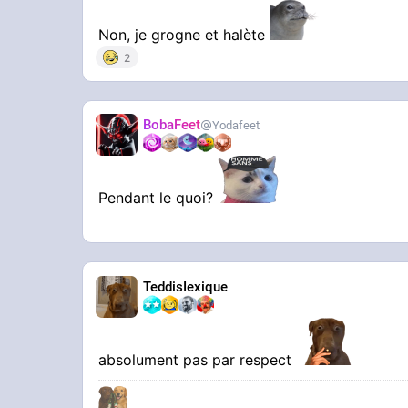
Non, je grogne et halète
2
BobaFeet
Yodafeet
Pendant le quoi?
TeddisIexique
absolument pas par respect