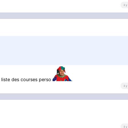
il 
 liste des courses perso
il 
il 