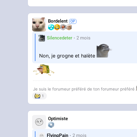
Bordelent
Silencedeter
2 mois
Non, je grogne et halète
Je suis le forumeur préféré de ton forumeur préféré
1
Optimiste
FlyingPain
2 mois