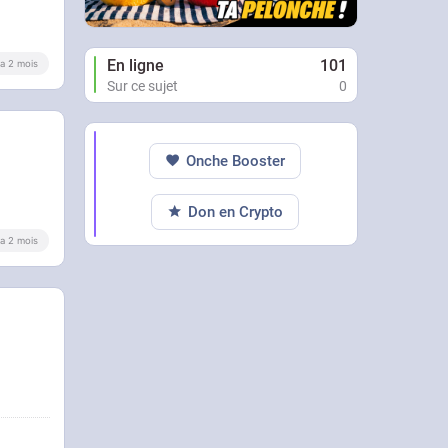
En ligne
101
y a 2 mois
Sur ce sujet
0
Onche Booster
Don en Crypto
y a 2 mois