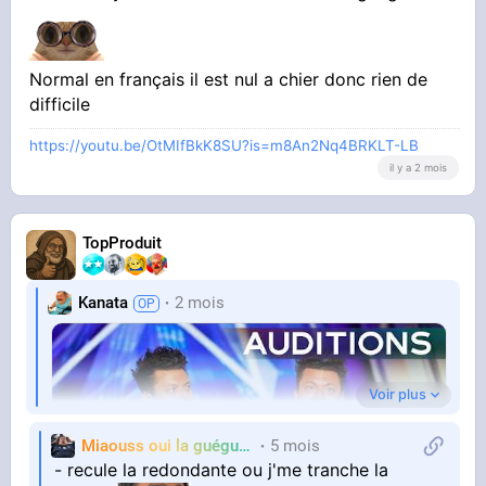
Normal en français il est nul a chier donc rien de
difficile
YOUTUBE
Kev Adams Has The Judges CRYING Laughing |
https://youtu.be/OtMIfBkK8SU?is=m8An2Nq4BRKLT-LB
Auditions | AGT 2026
il y a 2 mois
America's Got Talent
TopProduit
Kanata
2 mois
Qui l’eut cru
Voir plus
Miaouss oui la guéguérre
5 mois
TF6
- recule la redondante ou j'me tranche la