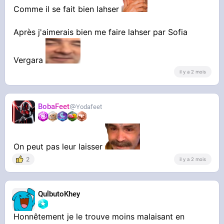
Comme il se fait bien lahser
Après j'aimerais bien me faire lahser par Sofia
Vergara
il y a 2 mois
BobaFeet
Yodafeet
On peut pas leur laisser
2
il y a 2 mois
QulbutoKhey
Honnêtement je le trouve moins malaisant en