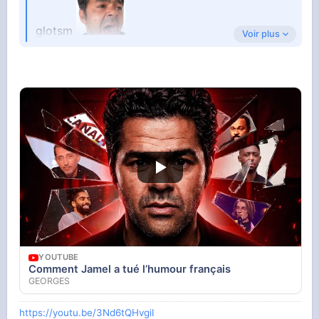
glotsm
Voir plus
YOUTUBE
Kev Adams Has The Judges CRYING Laughing |
Auditions | AGT 2026
America's Got Talent
Qui l’eut cru
YOUTUBE
Comment Jamel a tué l’humour français
GEORGES
https://youtu.be/3Nd6tQHvgiI