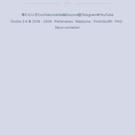
C.G.U.
Confidentialité
Discord
Telegram
YouTube
Onche 3.4 © 2018 - 2026 · Partenaires :
Madzona
·
TintinQuiRit
·
FAQ
·
Nous contacter