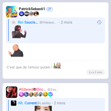
PatrickSebasti1
Roi Saucisse
2 mois
Friteausucre
C'est que de l'amour putain !
il y a 2 mois
⚡
Edward
®
Elric
🌒
Zouzoum
Alt. Current
2 mois
Liability