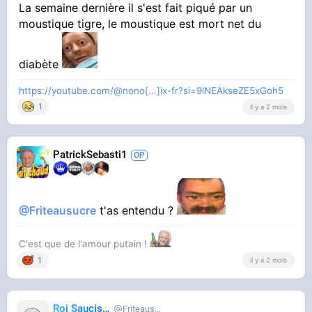
La semaine dernière il s'est fait piqué par un
moustique tigre, le moustique est mort net du
diabète
https://youtube.com/@nono[...]ix-fr?si=9lNEAkseZE5xGoh5
1
il y a 2 mois
PatrickSebasti1
@Friteausucre
t'as entendu ?
C'est que de l'amour putain !
1
il y a 2 mois
Roi Saucisse
Friteausucre