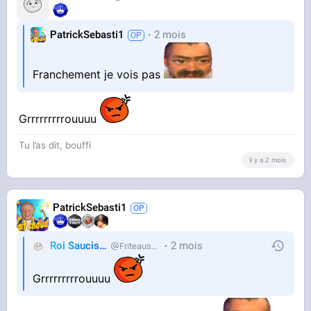
PatrickSebasti1
2 mois
Franchement je vois pas
Grrrrrrrrrouuuu
Tu l’as dit, bouffi
il y a 2 mois
PatrickSebasti1
Roi Saucisse
2 mois
Friteausucre
Grrrrrrrrrouuuu