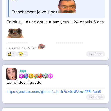
Franchement je vois pas
En plus, il a une douleur aux yeux H24 depuis 5 ans
Le zinzin de JVFlux
1
2
il y a 2 mois
Juju
Le roi des nigauds
https://youtube.com/@nono[...]ix-fr?si=9lNEAkseZE5xGoh5
il y a 2 mois