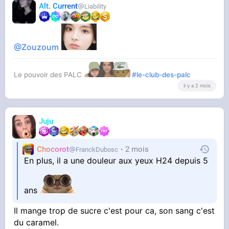
Alt. Current
Liability
@Zouzoum
Le pouvoir des PALC
#le-club-des-palc
il y a 2 mois
Juju
Chocorot
2 mois
FranckDubosc
En plus, il a une douleur aux yeux H24 depuis 5
ans
Il mange trop de sucre c'est pour ca, son sang c'est
du caramel.