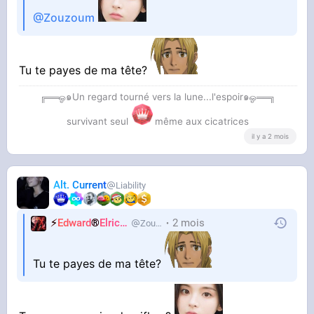
@Zouzoum
Tu te payes de ma tête?
╔══ஓ๑Un regard tourné vers la lune...l'espoir๑ஓ══╗
survivant seul
même aux cicatrices
il y a 2 mois
Alt. Current
Liability
⚡
Edward
®
Elric
🌒
2 mois
Zouzoum
Tu te payes de ma tête?