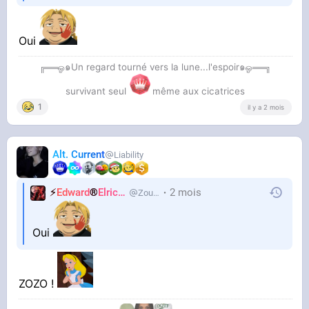
Oui
╔══ஓ๑Un regard tourné vers la lune...l'espoir๑ஓ══╗
survivant seul
même aux cicatrices
1
il y a 2 mois
Alt. Current
Liability
⚡
Edward
®
Elric
🌒
2 mois
Zouzoum
Oui
ZOZO !