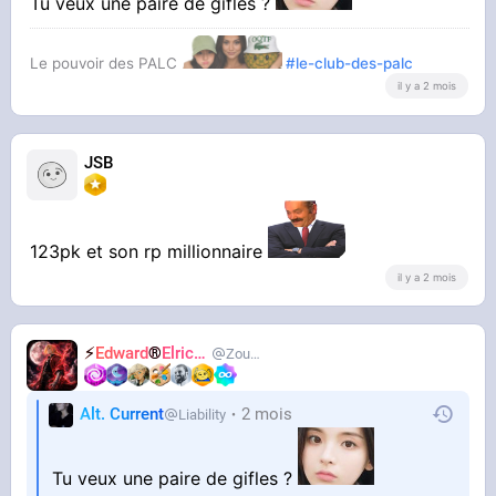
Tu veux une paire de gifles ?
Le pouvoir des PALC
#le-club-des-palc
il y a 2 mois
JSB
123pk et son rp millionnaire
il y a 2 mois
⚡
Edward
®
Elric
🌒
Zouzoum
Alt. Current
2 mois
Liability
Tu veux une paire de gifles ?