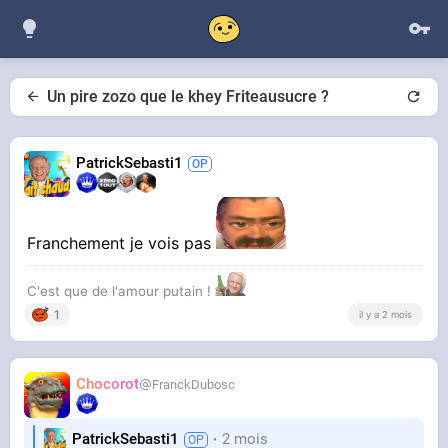
Un pire zozo que le khey Friteausucre ?
PatrickSebasti1
Franchement je vois pas
C'est que de l'amour putain !
1
il y a 2 mois
Chocorot
FranckDubosc
PatrickSebasti1
2 mois