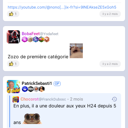
https://youtube.com/@nono[...]ix-fr?si=9lNEAkseZE5xGoh5
1
il y a 2 mois
BobaFeet
Yodafeet
Zozo de première catégorie
1
il y a 2 mois
PatrickSebasti1
Chocorot
2 mois
FranckDubosc
En plus, il a une douleur aux yeux H24 depuis 5
ans