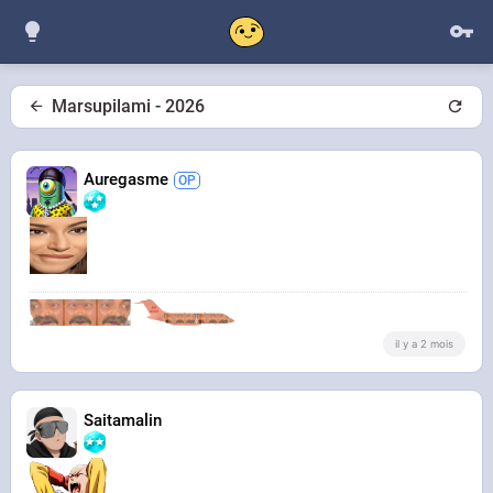
Marsupilami - 2026
Auregasme
il y a 2 mois
Saitamalin