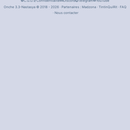
C.G.U.
Confidentialité
Discord
Telegram
YouTube
Onche 3.3-Nastasya © 2018 - 2026 · Partenaires :
Madzona
·
TintinQuiRit
·
FAQ
·
Nous contacter