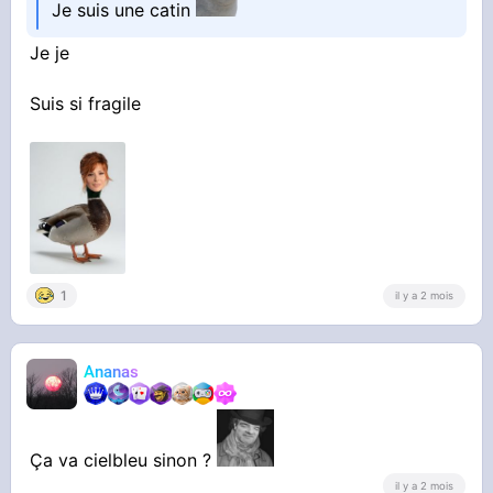
Je suis une catin
Je je
Suis si fragile
1
il y a 2 mois
Ananas
Ça va cielbleu sinon ?
il y a 2 mois