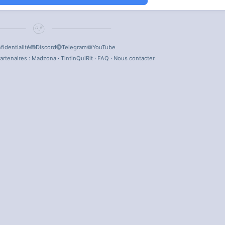
fidentialité
Discord
Telegram
YouTube
artenaires :
Madzona
·
TintinQuiRit
·
FAQ
·
Nous contacter