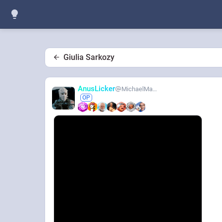
Giulia Sarkozy
AnusLicker
MichaelMann