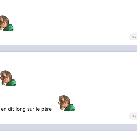
il 
 en dit long sur le père
il 