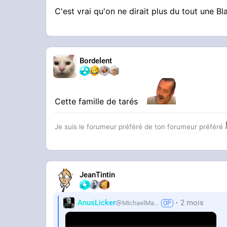
C'est vrai qu'on ne dirait plus du tout une Bl
STREAMABLE
🖤🖤
Bordelent
Cette famille de tarés
Je suis le forumeur préféré de ton forumeur préféré
JeanTintin
AnusLicker
2 mois
MichaelMann