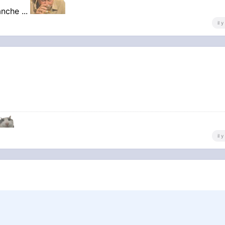
anche ...
il 
il 