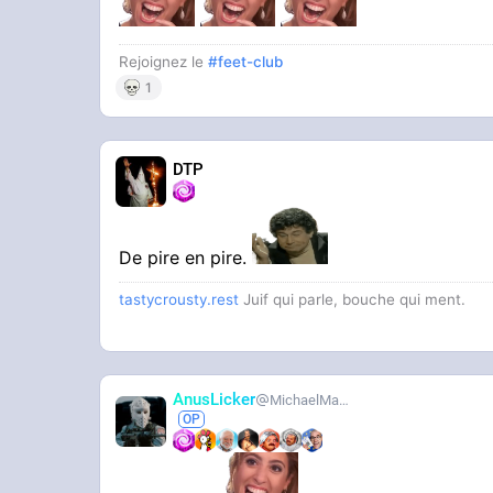
Rejoignez le
#feet-club
1
DTP
De pire en pire.
tastycrousty.rest
Juif qui parle, bouche qui ment.
AnusLicker
MichaelMann