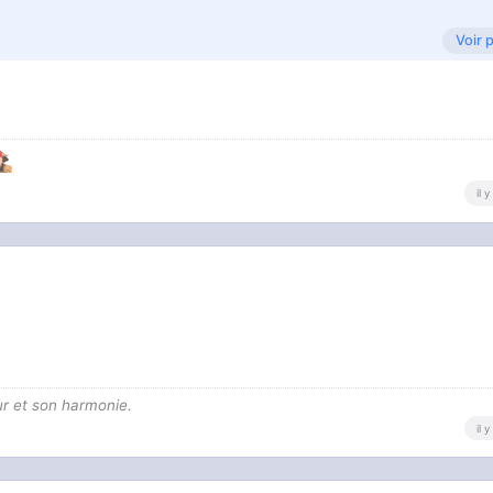
Voir 
il 
ur et son harmonie.
il 