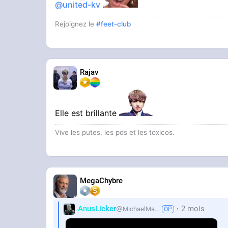
@united-kv
Rejoignez le
#feet-club
Rajav
Elle est brillante
Vive les putes, les pds et les toxicos.
MegaChybre
AnusLicker
2 mois
MichaelMann