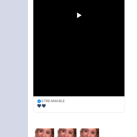
STREAMABLE
🖤🖤