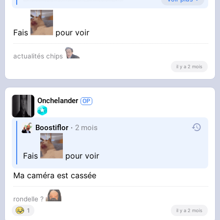
Fais
pour voir
actualités chips
il y a 2 mois
Onchelander
Boostiflor
2 mois
Fais
pour voir
Ma caméra est cassée
rondelle ?
1
il y a 2 mois