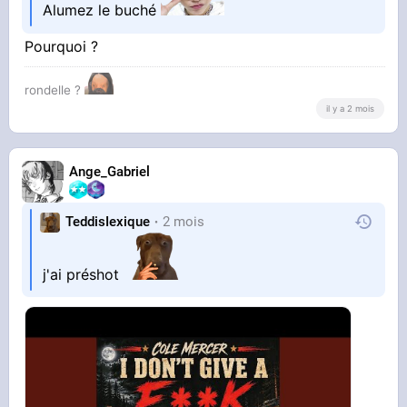
Alumez le buché
Pourquoi ?
rondelle ?
il y a 2 mois
Ange_Gabriel
TeddisIexique
2 mois
j'ai préshot