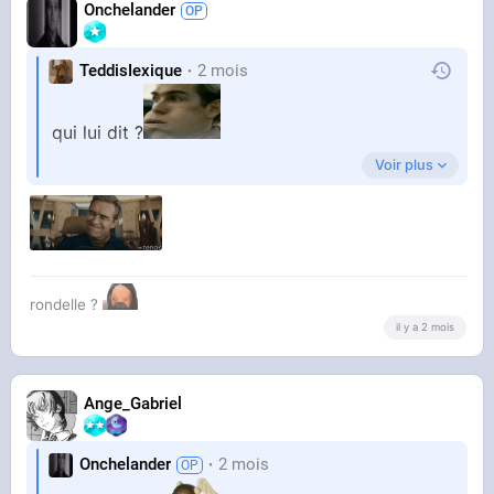
Onchelander
TeddisIexique
2 mois
qui lui dit ?
Voir plus
rondelle ?
il y a 2 mois
Ange_Gabriel
Onchelander
2 mois