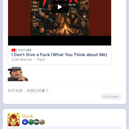
YOUTUBE
I Don't Give a Fuck (What You Think about Me)
Cole Mercer - Topic
你不知道，但我已经赢了。
il y a 2 mois
Glock