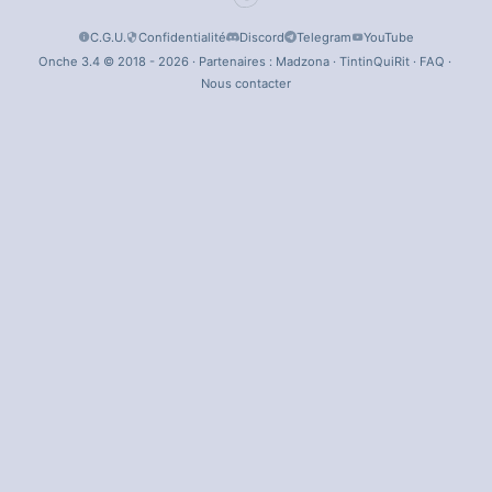
C.G.U.
Confidentialité
Discord
Telegram
YouTube
Onche 3.4 © 2018 - 2026 · Partenaires :
Madzona
·
TintinQuiRit
·
FAQ
·
Nous contacter