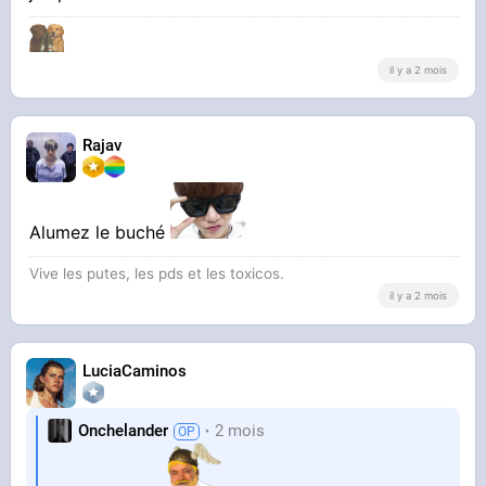
il y a 2 mois
Rajav
Alumez le buché
Vive les putes, les pds et les toxicos.
il y a 2 mois
LuciaCaminos
Onchelander
2 mois