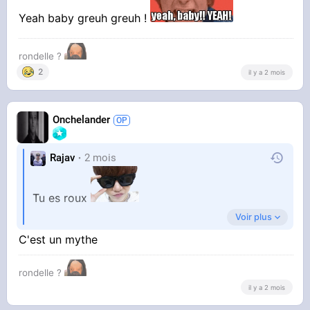
Yeah baby greuh greuh !
rondelle ?
2
il y a 2 mois
Onchelander
Rajav
2 mois
Tu es roux
Voir plus
C'est un mythe
On fait ça avec les roux
rondelle ?
il y a 2 mois