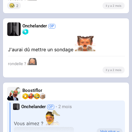
2
il y a 2 mois
Onchelander
J'aurai dû mettre un sondage
rondelle ?
il y a 2 mois
Boostiflor
Onchelander
2 mois
Vous aimez ?
Voir plus