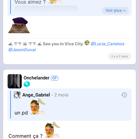
Vous aimez ?
Voir plus
🌊 🌴🌴 🌇 🌴🌴 🌊
See you in Vice City
@Lucia_Caminos
@JasonDuval
il y a 2 mois
Onchelander
Ange_Gabriel
2 mois
un pd
Comment ça ?