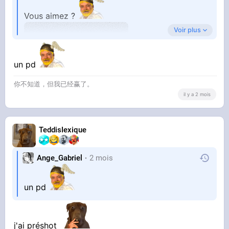
Vous aimez ?
Voir plus
un pd
你不知道，但我已经赢了。
il y a 2 mois
TeddisIexique
Ange_Gabriel
2 mois
un pd
j'ai préshot