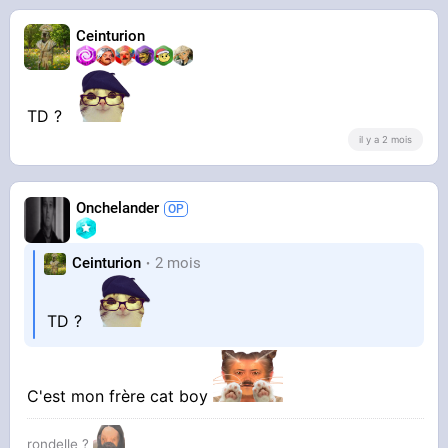
Ceinturion
TD ?
il y a 2 mois
Onchelander
Ceinturion
2 mois
TD ?
C'est mon frère cat boy
rondelle ?