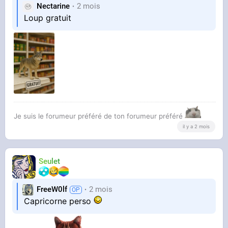
Nectarine
2 mois
Loup gratuit
Je suis le forumeur préféré de ton forumeur préféré
il y a 2 mois
Seulet
FreeW0lf
2 mois
Capricorne perso