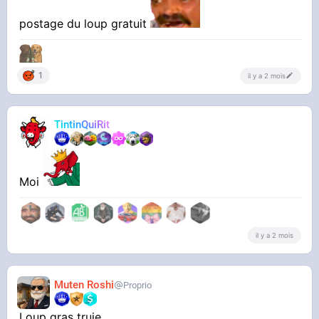
postage du loup gratuit
1
il y a 2 mois
TintinQuiRit
Moi
il y a 2 mois
Muten Roshi
Proprio
Loup gras truie