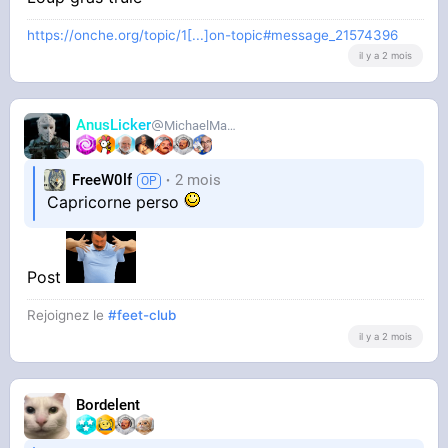
https://onche.org/topic/1[...]on-topic#message_21574396
il y a 2 mois
AnusLicker
MichaelMann
FreeW0lf
2 mois
Capricorne perso
Post
Rejoignez le
#feet-club
il y a 2 mois
Bordelent