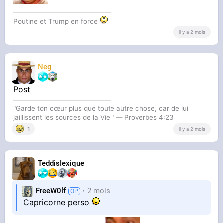
Poutine et Trump en force
il y a 2 mois
Neg
Post
"Garde ton cœur plus que toute autre chose, car de lui
jaillissent les sources de la Vie." — Proverbes 4:23
1
il y a 2 mois
TeddisIexique
FreeW0lf
2 mois
Capricorne perso