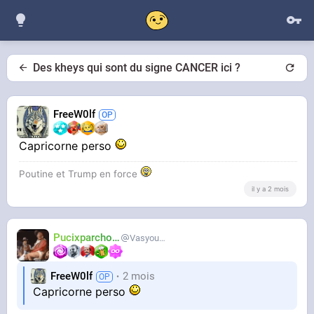
Des kheys qui sont du signe CANCER ici ?
FreeW0lf
Capricorne perso
Poutine et Trump en force
il y a 2 mois
Pucixparchoix
Vasyouioui_
FreeW0lf
2 mois
Capricorne perso