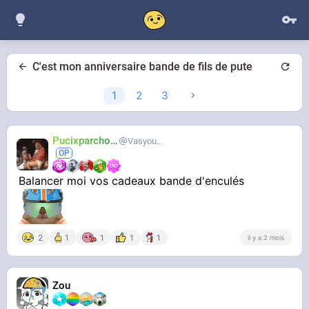
C'est mon anniversaire bande de fils de pute
1
2
3
Pucixparchoix
Vasyouioui_
Balancer moi vos cadeaux bande d'enculés
2
1
1
1
1
il y a 2 mois
Zou