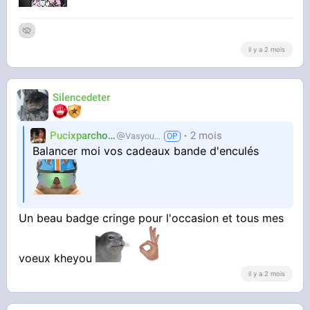
il y a 2 mois
Silencedeter
Pucixparchoix
2 mois
Vasyouioui_
Balancer moi vos cadeaux bande d'enculés
Un beau badge cringe pour l'occasion et tous mes
voeux kheyou
il y a 2 mois