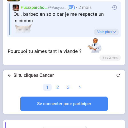
Pucixparchoix
2 mois
Vasyouioui_
Oui, barbec en solo car je me respecte un
minimum
Voir plus
Pourquoi tu aimes tant la viande ?
il y a 2 mois
Si tu cliques Cancer
1
2
3
Se connecter pour participer