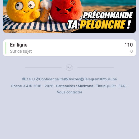
En ligne
110
Sur ce sujet
0
C.G.U.
Confidentialité
Discord
Telegram
YouTube
Onche 3.4 © 2018 - 2026 · Partenaires :
Madzona
·
TintinQuiRit
·
FAQ
·
Nous contacter