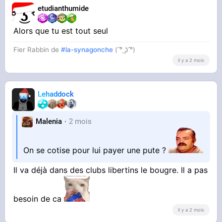
etudianthumide
Alors que tu est tout seul
Fier Rabbin de
#la-synagonche
( ͡° ͜ʖ ͡°)
il y a 2 mois
Lehaddock
Malenia
2 mois
On se cotise pour lui payer une pute ?
Il va déjà dans des clubs libertins le bougre. Il a pas
besoin de ca
il y a 2 mois