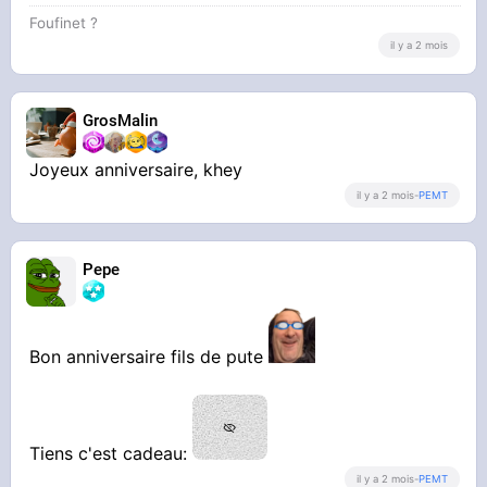
Foufinet ?
il y a 2 mois
GrosMalin
Joyeux anniversaire, khey
il y a 2 mois
-
PEMT
Pepe
Bon anniversaire fils de pute
Tiens c'est cadeau:
il y a 2 mois
-
PEMT