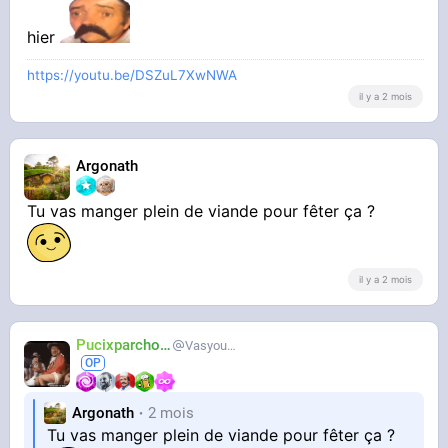
hier
https://youtu.be/DSZuL7XwNWA
il y a 2 mois
Argonath
Tu vas manger plein de viande pour fêter ça ?
il y a 2 mois
Pucixparchoix
Vasyouioui_
Argonath
2 mois
Tu vas manger plein de viande pour fêter ça ?