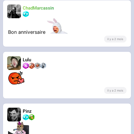
ChadMarcassin
Bon anniversaire
il y a 2 mois
Lulu
il y a 2 mois
Pinz