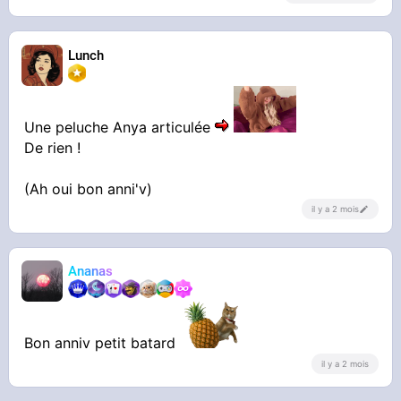
Lunch
Une peluche Anya articulée
De rien !
(Ah oui bon anni'v)
il y a 2 mois
Ananas
Bon anniv petit batard
il y a 2 mois