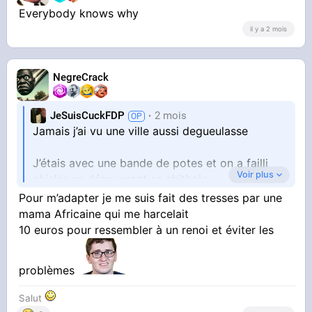
Everybody knows why
il y a 2 mois
NegreCrack
JeSuisCuckFDP
2 mois
Jamais j’ai vu une ville aussi degueulasse
J’étais avec une bande de potes et on a failli
Voir plus
chialer en découvrant ce shithole
Pour m’adapter je me suis fait des tresses par une
Le pire c’est que beaucoup de gens vont te dire
mama Africaine qui me harcelait
« c’est normal qu’il y’a des tags sur les
10 euros pour ressembler à un renoi et éviter les
monuments historiques, les tags c’est l’ADN de
Marseille »
problèmes
Tu descends à la gare, c’est le zoo littéralement
Salut