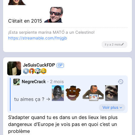
les problèmes
C’était en 2015
¡Esta serpiente marina MATÓ a un Celestino!
https://streamable.com/fmjgjb
il y a 2 mois
JeSuisCuckFDP
NegreCrack
2 mois
tu aimes ça ? ->
Voir plus
10 euros pour ressembler à un renoi et éviter
S’adapter quand tu es dans un des lieux les plus
les problèmes -> car j'ai peur
dangereux d’Europe je vois pas en quoi c’est un
problème
Assume, tu as peur d'être tapé