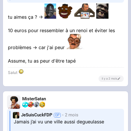
tu aimes ça ? ->
10 euros pour ressembler à un renoi et éviter les
problèmes -> car j'ai peur
Assume, tu as peur d'être tapé
Salut
il y a 2 mois
MisterSatan
JeSuisCuckFDP
2 mois
Jamais j’ai vu une ville aussi degueulasse