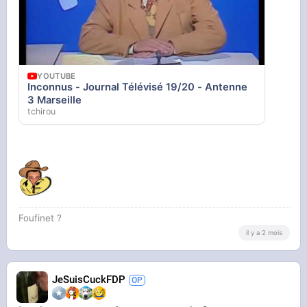
YOUTUBE
Inconnus - Journal Télévisé 19/20 - Antenne
3 Marseille
tchirou
Foufinet ?
il y a 2 mois
JeSuisCuckFDP