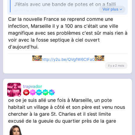
J’étais avec une bande de potes et on a failli
Voir plus
chialer en découvrant ce shithole
Car la nouvelle France se reprend comme une
Le pire c’est que beaucoup de gens vont te dire
infection, Marseille il y a 100 ans c'était une ville
« c’est normal qu’il y’a des tags sur les
magnifique avec ses problèmes c'est sûr mais rien à
monuments historiques, les tags c’est l’ADN de
voir avec la fosse septique à ciel ouvert
Marseille »
d'aujourd'hui.
Tu descends à la gare, c’est le zoo littéralement
http://y2u.be/QVgfW6ClFa0
il y a 2 mois
Bordel comment c’est possible qu’on donne une
aussi belle ville à des personnes qui en
trapvador
prennent pas soin ?
oe oe je suis allé une fois à Marseille, un pote
habitait un village à côté et son père est venu nous
Pour m’adapter je me suis fait des tresses par
chercher à la gare St. Charles et il s’est limite
une mama Africaine qui me harcelait
excusé de la gueule du quartier près de la gare
10 euros pour ressembler à un renoi et éviter