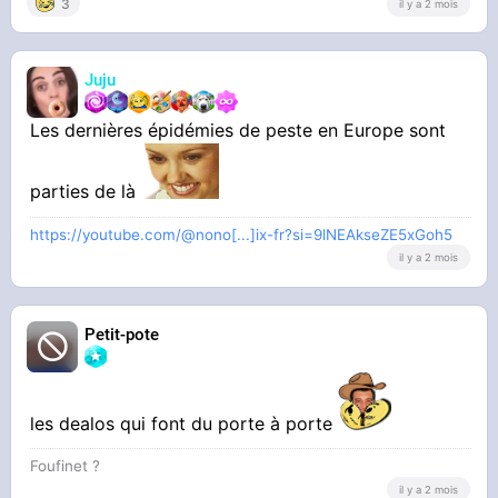
3
il y a 2 mois
Bordel comment c’est possible qu’on donne une
aussi belle ville à des personnes qui en
Juju
prennent pas soin ?
Les dernières épidémies de peste en Europe sont
Pour m’adapter je me suis fait des tresses par
une mama Africaine qui me harcelait
parties de là
10 euros pour ressembler à un renoi et éviter
https://youtube.com/@nono[...]ix-fr?si=9lNEAkseZE5xGoh5
il y a 2 mois
les problèmes
Petit-pote
les dealos qui font du porte à porte
Foufinet ?
il y a 2 mois