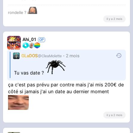
rondelle ?
il y a 2 mois
Ahi_01
GLaDOS
2 mois
CleaMolette
Tu vas date ?
ça c'est pas prévu par contre mais j'ai mis 200€ de
côté si jamais j'ai un date au dernier moment
il y a 2 mois