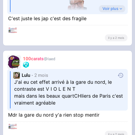
Voir plus
passer'lzurs vacances
C'est juste les jap c'est des fragile
https://fr.wikipedia.org/wiki/S
yndrome_de_Paris
il y a 2 mois
100carats
Iaed
Lulu
2 mois
J'ai eu cet effet arrivé à la gare du nord, le
contraste est V I O L E N T
mais dans les beaux quartCHIiers de Paris c'est
vraiment agréable
Mdr la gare du nord y'a rien stop mentir
il y a 2 mois