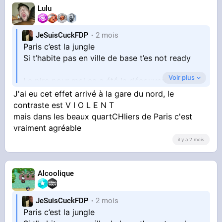
Lulu
JeSuisCuckFDP
2 mois
Paris c’est la jungle
Si t’habite pas en ville de base t’es not ready
Voir plus
Le pire pour moi ça a été la découverte de
Marseille
J'ai eu cet effet arrivé à la gare du nord, le
En descendant de la gare j’ai failli chialer
contraste est V I O L E N T
mais dans les beaux quartCHIiers de Paris c'est
vraiment agréable
il y a 2 mois
Alcoolique
JeSuisCuckFDP
2 mois
Paris c’est la jungle