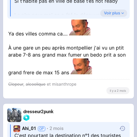
Si t’habite pas en ville de base t’es not ready
Voir plus
Le pire pour moi ça a été la découverte de
Marseille
En descendant de la gare j’ai failli chialer
Ya des villes comma ca....
À une gare un peu après montpellier j'ai vu un ptit
arabe 7-8 ans grand max fumer un bedo prit a son
grand frere de max 15 ans
Clopeur
,
alcoolique
et misanthrope
il y a 2 mois
dresseur2punk
Ahi_01
2 mois
C'est pourtant la destination n°1 des touristes