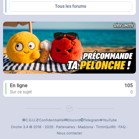
Tous les forums
En ligne
105
Sur ce sujet
0
C.G.U.
Confidentialité
Discord
Telegram
YouTube
Onche 3.4 © 2018 - 2026 · Partenaires :
Madzona
·
TintinQuiRit
·
FAQ
·
Nous contacter