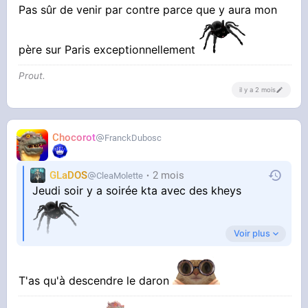
Pas sûr de venir par contre parce que y aura mon
père sur Paris exceptionnellement
Prout.
il y a 2 mois
Chocorot
FranckDubosc
GLaDOS
2 mois
CleaMolette
Jeudi soir y a soirée kta avec des kheys
Voir plus
Et le weekend aussi sûrement
#catacombes
Pas sûr de venir par contre parce que y aura
T'as qu'à descendre le daron
mon père sur Paris exceptionnellement