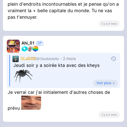
plein d'endroits incontournables et je pense qu'on a
Des questions ?
vraiment la + belle capitale du monde. Tu ne vas
pas t'ennuyer.
il y a 2 mois
Ahi_01
GLaDOS
2 mois
CleaMolette
Jeudi soir y a soirée kta avec des kheys
Voir plus
Et le weekend aussi sûrement
Je verrai car j'ai initialement d'autres choses de
#catacombes
Pas sûr de venir par contre parce que y aura
mon père sur Paris exceptionnellement
prévu
il y a 2 mois