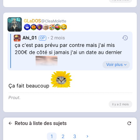
GLaDOS
CleaMolette
Ahi_01
2 mois
ça c'est pas prévu par contre mais j'ai mis
200€ de côté si jamais j'ai un date au dernier
Voir plus
moment
Ça fait beaucoup
Prout.
il y a 2 mois
Retou à liste des sujets
1
2
3