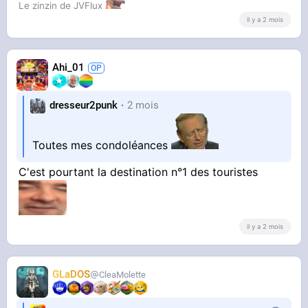
Le zinzin de JVFlux
il y a 2 mois
Ahi_01
dresseur2punk
2 mois
Toutes mes condoléances
C'est pourtant la destination n°1 des touristes
il y a 2 mois
GLaDOS
CleaMolette