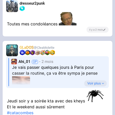
dresseur2punk
Toutes mes condoléances
il y a 2 mois
GLaDOS
CleaMolette
Ahi_01
2 mois
Je vais passer quelques jours à Paris pour
casser la routine, ça va être sympa je pense
Voir plus
Jeudi soir y a soirée kta avec des kheys
Des questions ?
Et le weekend aussi sûrement
#catacombes