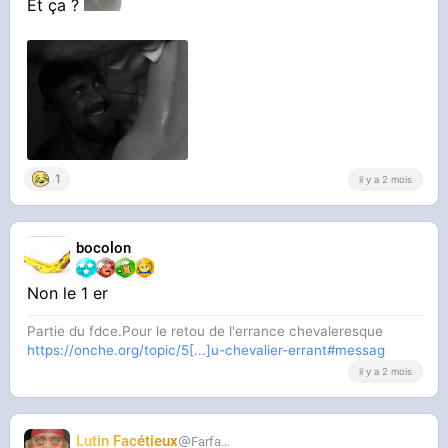
Et ça ?
1
il y a 2 mois
bocolon
Non le 1 er
Partie du fdce.Pour le retou de l'errance chevaleresque
https://onche.org/topic/5[...]u-chevalier-errant#messag
il y a 2 mois
Lutin Facétieux
Farfadet