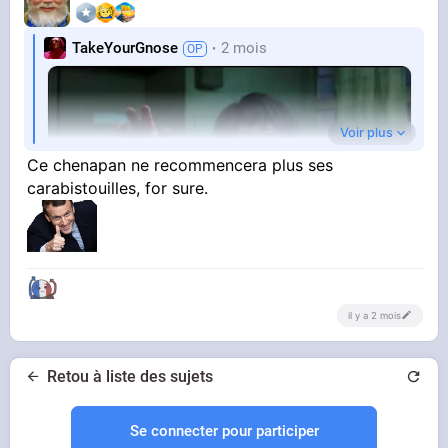
TakeYourGnose
2 mois
Voir plus
Ce chenapan ne recommencera plus ses
carabistouilles, for sure.
YOUTUBE
BR Nobu Death
il y a 2 mois
A.B. Hawkins
Retou à liste des sujets
Se connecter pour participer