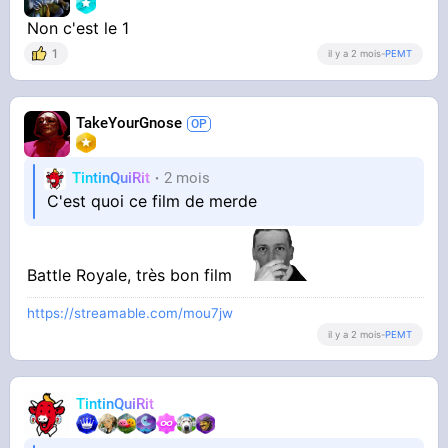
Non c'est le 1
1
il y a 2 mois
-
PEMT
TakeYourGnose
TintinQuiRit
2 mois
C'est quoi ce film de merde
Battle Royale, très bon film
https://streamable.com/mou7jw
il y a 2 mois
-
PEMT
TintinQuiRit