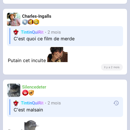
Charles-Ingalls
TintinQuiRit
2 mois
C'est quoi ce film de merde
Putain cet inculte
il y a 2 mois
Silencedeter
TintinQuiRit
2 mois
C'est malsain