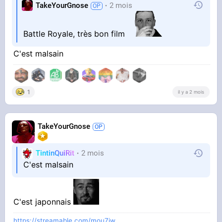
TakeYourGnose
2 mois
Battle Royale, très bon film
C'est malsain
1
il y a 2 mois
TakeYourGnose
TintinQuiRit
2 mois
C'est malsain
C'est japonnais
https://streamable.com/mou7jw