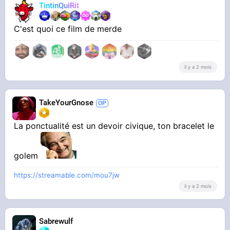
TintinQuiRit
C'est quoi ce film de merde
il y a 2 mois
TakeYourGnose
La ponctualité est un devoir civique, ton bracelet le
golem
https://streamable.com/mou7jw
il y a 2 mois
Sabrewulf