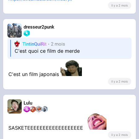
il y a 2 mois
dresseur2punk
TintinQuiRit
2 mois
C'est quoi ce film de merde
C'est un film japonais
il y a 2 mois
Lulu
SASKETEEEEEEEEEEEEEEEEEE
il y a 2 mois