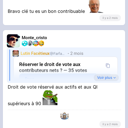
Bravo clé tu es un bon contribuable
il y a 2 mois
Monte_cristo
Lutin Facétieux
2 mois
Farfadet
Réserver le droit de vote aux
contributeurs nets ? — 35 votes
Voir plus
Pour
Droit de vote réservé aux actifs et aux QI
Contre
par Farfadet il y a 2 mois
supérieurs à 90
il y a 2 mois