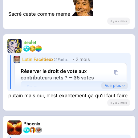
Sacré caste comme meme
il y a 2 mois
Seulet
Lutin Facétieux
2 mois
Farfadet
Réserver le droit de vote aux
contributeurs nets ? — 35 votes
Voir plus
Pour
putain mais oui, c'est exactement ça qu'il faut faire
Contre
il y a 2 mois
par Farfadet il y a 2 mois
Phoenix