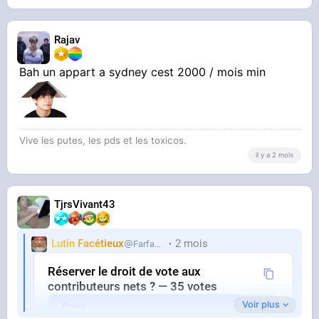
Rajav
Bah un appart a sydney cest 2000 / mois min
Vive les putes, les pds et les toxicos.
il y a 2 mois
TjrsVivant43
Lutin Facétieux
2 mois
Farfadet
Réserver le droit de vote aux
contributeurs nets ? — 35 votes
Voir plus
Pour