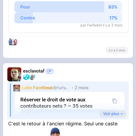
Pour
Contre
par Farfadet il y a 2 mois
il y a 2 mois
esclavotaf
Lutin Facétieux
2 mois
Farfadet
Réserver le droit de vote aux
contributeurs nets ? — 35 votes
Voir plus
Pour
C'est le retour à l'ancien régime. Seul une caste
Contre
par Farfadet il y a 2 mois