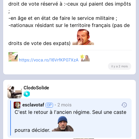
droit de vote réservé à :-ceux qui paient des impôts
Contre
;
par Farfadet il y a 2 mois
-en âge et en état de faire le service militaire ;
-nationaux résidant sur le territoire français (pas de
droits de vote des expats)
https://voca.ro/16VrfKP07XzA
il y a 2 mois
ClodoSolide
esclavotaf
2 mois
C'est le retour à l'ancien régime. Seul une caste
pourra décider.