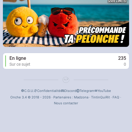
En ligne
235
Sur ce sujet
0
C.G.U.
Confidentialité
Discord
Telegram
YouTube
Onche 3.4 © 2018 - 2026 · Partenaires :
Madzona
·
TintinQuiRit
·
FAQ
·
Nous contacter