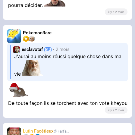
pourra décider.
il y a 2 mois
PokemonRare
esclavotaf
2 mois
J'aurai au moins réussi quelque chose dans ma
vie
De toute façon ils se torchent avec ton vote kheyou
il y a 2 mois
Lutin Facétieux
Farfadet