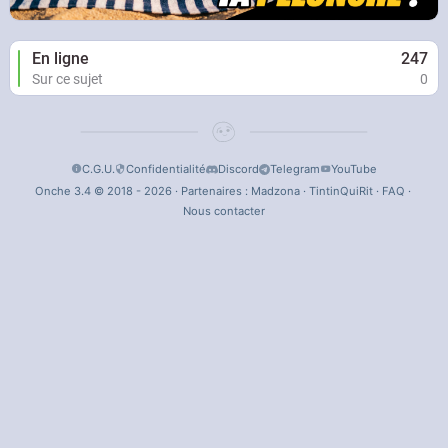
En ligne
247
Sur ce sujet
0
C.G.U.
Confidentialité
Discord
Telegram
YouTube
Onche 3.4 © 2018 - 2026 · Partenaires :
Madzona
·
TintinQuiRit
·
FAQ
·
Nous contacter