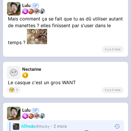
Lulu
Mais comment ça se fait que tu as dû utiliser autant
de manettes ? elles finissent par s'user dans le
temps ?
il y a 2 mois
Nectarine
Le casque c'est un gros WANT
1
il y a 2 mois
Lulu
Alfredo
2 mois
Rocky