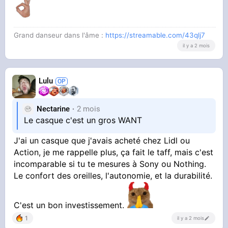
J'avais ce casque avant, j'aimais bcp le design
Grand danseur dans l'âme :
https://streamable.com/43qlj7
il y a 2 mois
https://leclaireur.fnac.c[...]
-casque-audio-de-nothing/
Lulu
Nectarine
2 mois
Le casque c'est un gros WANT
J'ai un casque que j'avais acheté chez Lidl ou
Action, je me rappelle plus, ça fait le taff, mais c'est
incomparable si tu te mesures à Sony ou Nothing.
Le confort des oreilles, l'autonomie, et la durabilité.
C'est un bon investissement.
1
il y a 2 mois