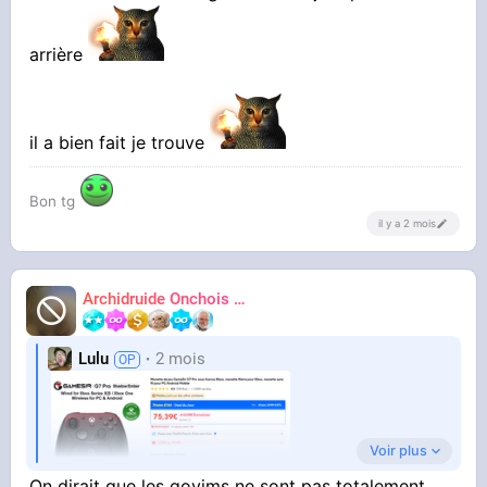
arrière
il a bien fait je trouve
Bon tg
il y a 2 mois
Archidruide Onchois
🍀️🌩️🐻️
James
Lulu
2 mois
Voir plus
Un joystick pour
On dirait que les goyims ne sont pas totalement