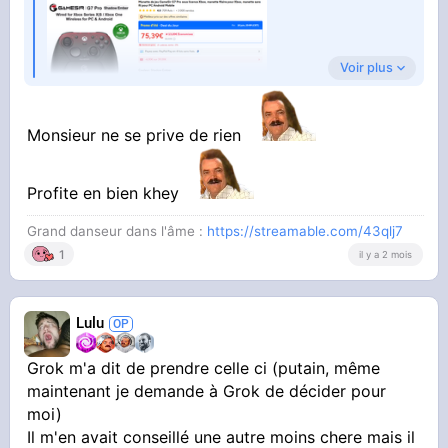
Voir plus
Un joystick pour
pouvoir jouer à The Witcher 3 sur mon PC. Ma
Monsieur ne se prive de rien
manette game cube fait des
CARABISTOUILLES, je suis bloqué dans mon
Profite en bien khey
aventure
Grand danseur dans l'âme :
https://streamable.com/43qlj7
1
il y a 2 mois
Lulu
Un casque audio
Grok m'a dit de prendre celle ci (putain, même
optimisé pour l'anti bruit et la qualité son
maintenant je demande à Grok de décider pour
moi)
Il m'en avait conseillé une autre moins chere mais il
. AMAZON m'a remboursé