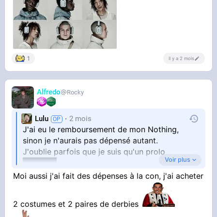
1
il y a 2 mois
Alfredo
Rocky
Lulu
2 mois
J'ai eu le remboursement de mon Nothing,
sinon je n'aurais pas dépensé autant.
J'oublie parfois que je suis qu'un prolo
Voir plus
Moi aussi j'ai fait des dépenses à la con, j'ai acheter
ça fait 400 balles en moins alors
qu'on n'a même pas fini la première semaine.
2 costumes et 2 paires de derbies