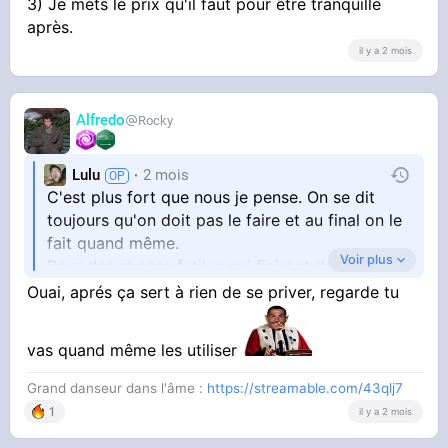
3) Je mets le prix qu'il faut pour être tranquille
après.
il y a 2 mois
Alfredo
Rocky
Lulu
2 mois
C'est plus fort que nous je pense. On se dit
toujours qu'on doit pas le faire et au final on le
fait quand même.
Voir plus
Pour des choses futiles qui finiront dans le
placard et qu'on utilisera une fois ou deux.
Ouai, aprés ça sert à rien de se priver, regarde tu
1) Je me concentre vraiment sur des achats
vas quand même les utiliser
utiles et durables.
2) Je n'hésite plus à jeter ce qui est inutile ou
Grand danseur dans l'âme :
https://streamable.com/43qlj7
ce que je n'utilise plus.
1
il y a 2 mois
3) Je mets le prix qu'il faut pour être tranquille