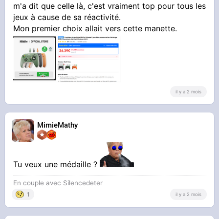
m'a dit que celle là, c'est vraiment top pour tous les
intégralement mon Nothing, ils sont adorables
jeux à cause de sa réactivité.
(j'avais fait des carabistouilles en le prenant
Mon premier choix allait vers cette manette.
dans mon bain)
il y a 2 mois
MimieMathy
Tu veux une médaille ?
En couple avec Silencedeter
1
il y a 2 mois