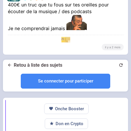
400€ un truc que tu fous sur tes oreilles pour
écouter de la musique / des podcasts
Je ne comprendrai jamais
Un casque audio
optimisé pour l'anti bruit et la qualité son
il y a 2 mois
. AMAZON m'a remboursé
intégralement mon Nothing, ils sont adorables
Retou à liste des sujets
(j'avais fait des carabistouilles en le prenant
Se connecter pour participer
dans mon bain)
Onche Booster
Don en Crypto