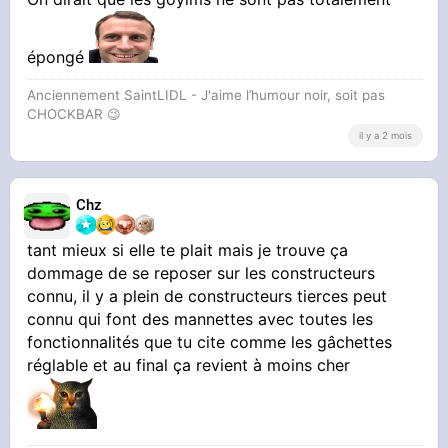
pouvoir jouer à The Witcher 3 sur mon PC. Ma
manette game cube fait des
épongé
CARABISTOUILLES, je suis bloqué dans mon
Anciennement SaintLIDL - J'aime l’humour noir, soit pas
aventure
CHOCKBAR 😉️
il y a 2 mois
Chz
tant mieux si elle te plait mais je trouve ça
Un casque audio
dommage de se reposer sur les constructeurs
optimisé pour l'anti bruit et la qualité son
connu, il y a plein de constructeurs tierces peut
connu qui font des mannettes avec toutes les
fonctionnalités que tu cite comme les gâchettes
. AMAZON m'a remboursé
réglable et au final ça revient à moins cher
intégralement mon Nothing, ils sont adorables
(j'avais fait des carabistouilles en le prenant