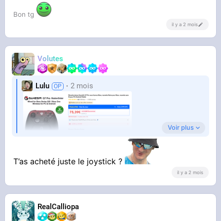
dans mon bain)
Bon tg
il y a 2 mois
Volutes
Lulu
2 mois
Voir plus
Un joystick pour
pouvoir jouer à The Witcher 3 sur mon PC. Ma
T’as acheté juste le joystick ?
manette game cube fait des
CARABISTOUILLES, je suis bloqué dans mon
il y a 2 mois
aventure
RealCalliopa