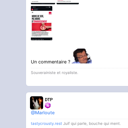
Un commentaire ?
Souverainiste et royaliste.
DTP
@Marloute
tastycrousty.rest
Juif qui parle, bouche qui ment.