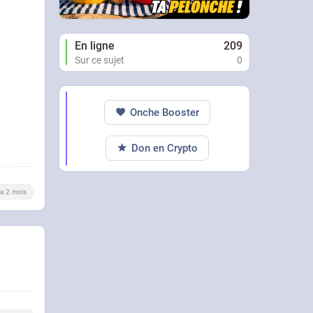
En ligne
209
Sur ce sujet
0
Onche Booster
Don en Crypto
y a 2 mois