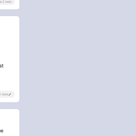
y a 2 mois
st
 2 mois
ue