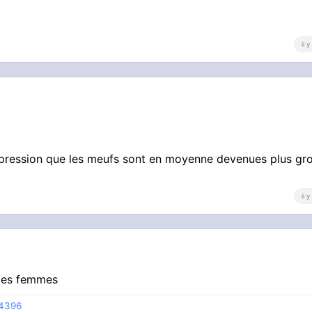
il 
mpression que les meufs sont en moyenne devenues plus gr
il 
 des femmes
74396