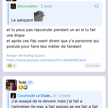
Silencedeter
2 mois
Le salopard
et tu peux pas repostuler pendant un an si tu fail
une étape
et après ces fdp osent dirent que y'a personne qui
postule pour faire leur métier de fainéant
Banger de Rolling Quartz
https://www.youtube.com/watch?v=rlKaNmMCew4
2
il y a 2 mois
Todd
Caramoule Le Diadem
2 mois
Caramoule
J'ai essayé de le devenir mais j'ai fail a
l'entretien (le mec a fait expres se me fair e fail