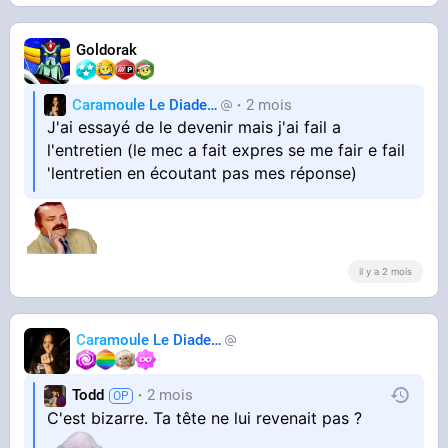
Goldorak
Caramoule Le Diadem
2 mois
Caramoule
J'ai essayé de le devenir mais j'ai fail a
l'entretien (le mec a fait expres se me fair e fail
'lentretien en écoutant pas mes réponse)
il y a 2 mois
Caramoule Le Diadem
Caramoule
Todd
2 mois
C'est bizarre. Ta tête ne lui revenait pas ?