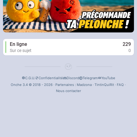
En ligne
229
Sur ce sujet
0
C.G.U.
Confidentialité
Discord
Telegram
YouTube
Onche 3.4 © 2018 - 2026 · Partenaires :
Madzona
·
TintinQuiRit
·
FAQ
·
Nous contacter