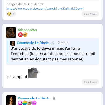
Banger de Rolling Quartz
https://www.youtube.com/watch?v=rlKaNmMCew4
1
il y a 2 mois
Silencedeter
Caramoule Le Diadem
2 mois
Caramoule
J'ai essayé de le devenir mais j'ai fail a
l'entretien (le mec a fait expres se me fair e fail
'lentretien en écoutant pas mes réponse)
Le salopard
il y a 2 mois
Caramoule Le Diadem
Caramoule