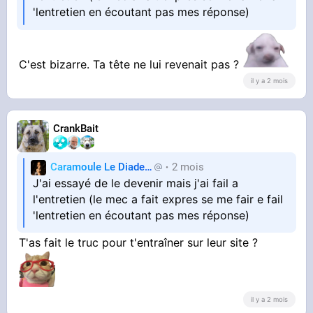
'lentretien en écoutant pas mes réponse)
C'est bizarre. Ta tête ne lui revenait pas ?
il y a 2 mois
CrankBait
Caramoule Le Diadem
2 mois
Caramoule
J'ai essayé de le devenir mais j'ai fail a
l'entretien (le mec a fait expres se me fair e fail
'lentretien en écoutant pas mes réponse)
T'as fait le truc pour t'entraîner sur leur site ?
il y a 2 mois