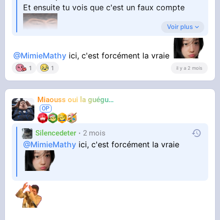
Et ensuite tu vois que c'est un faux compte
Voir plus
@MimieMathy
ici, c'est forcément la vraie
1
1
il y a 2 mois
Miaouss oui la guéguérre
TF6
Silencedeter
2 mois
@MimieMathy
ici, c'est forcément la vraie