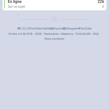
En ligne
226
Sur ce sujet
0
C.G.U.
Confidentialité
Discord
Telegram
YouTube
Onche 3.4 © 2018 - 2026 · Partenaires :
Madzona
·
TintinQuiRit
·
FAQ
·
Nous contacter