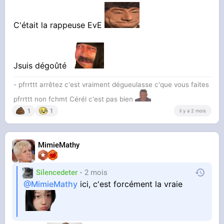
C'était la rappeuse EvE
Jsuis dégoûté
- pfrrttt arrêtez c'est vraiment dégueulasse c'que vous faites
pfrrttt non fchmt Cérél c'est pas bien
1
1
il y a 2 mois
MimieMathy
Silencedeter
2 mois
@MimieMathy
ici, c'est forcément la vraie