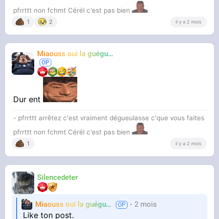
pfrrttt non fchmt Cérél c'est pas bien
1
2
il y a 2 mois
Miaouss oui la guéguérre
TF6
Dur ent
- pfrrttt arrêtez c'est vraiment dégueulasse c'que vous faites
pfrrttt non fchmt Cérél c'est pas bien
1
il y a 2 mois
Silencedeter
Miaouss oui la guéguérre
2 mois
TF6
Like ton post.