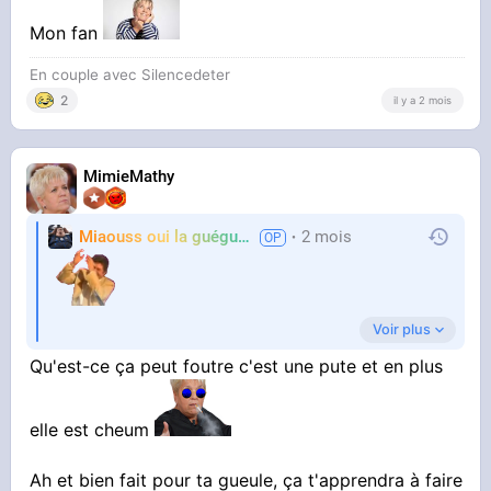
Mon fan
En couple avec Silencedeter
2
il y a 2 mois
MimieMathy
Miaouss oui la guéguérre
2 mois
TF6
Voir plus
Qu'est-ce ça peut foutre c'est une pute et en plus
C'était la rappeuse EvE
elle est cheum
Jsuis dégoûté
Ah et bien fait pour ta gueule, ça t'apprendra à faire