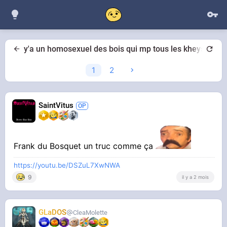
y'a un homosexuel des bois qui mp tous les kheys
1
2
SaintVitus
Frank du Bosquet un truc comme ça
https://youtu.be/DSZuL7XwNWA
9
il y a 2 mois
GLaDOS
CleaMolette