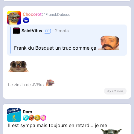
Chocorot
FranckDubosc
SaintVitus
2 mois
Frank du Bosquet un truc comme ça
Le zinzin de JVFlux
il y a 2 mois
Daro
Il est sympa mais toujours en retard… je me