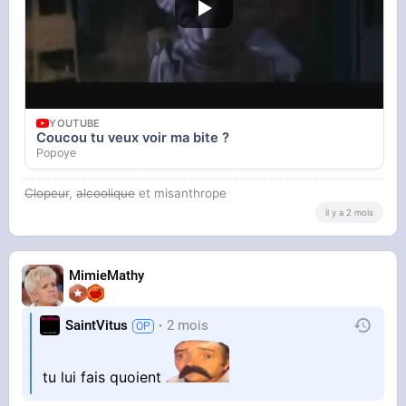
YOUTUBE
Coucou tu veux voir ma bite ?
Popoye
Clopeur
,
alcoolique
et misanthrope
il y a 2 mois
MimieMathy
SaintVitus
2 mois
tu lui fais quoient