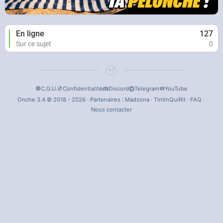
En ligne
127
Sur ce sujet
0
C.G.U.
Confidentialité
Discord
Telegram
YouTube
Onche 3.4 © 2018 - 2026 · Partenaires :
Madzona
·
TintinQuiRit
·
FAQ
·
Nous contacter