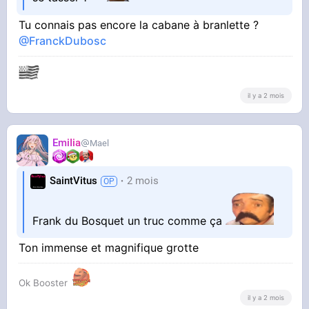
Tu connais pas encore la cabane à branlette ?
@FranckDubosc
il y a 2 mois
EmiIia
Mael
SaintVitus
2 mois
Frank du Bosquet un truc comme ça
Ton immense et magnifique grotte
Ok Booster
il y a 2 mois