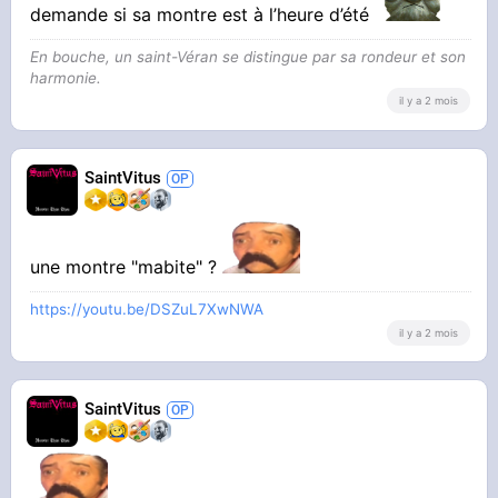
demande si sa montre est à l’heure d’été
En bouche, un saint-Véran se distingue par sa rondeur et son
harmonie.
il y a 2 mois
SaintVitus
une montre "mabite" ?
https://youtu.be/DSZuL7XwNWA
il y a 2 mois
SaintVitus