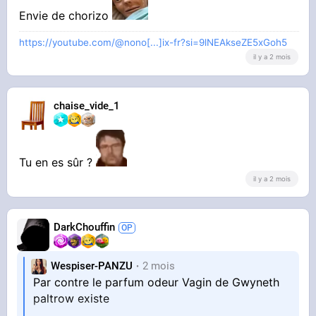
Envie de chorizo
https://youtube.com/@nono[...]ix-fr?si=9lNEAkseZE5xGoh5
il y a 2 mois
chaise_vide_1
Tu en es sûr ?
il y a 2 mois
DarkChouffin
Wespiser-PANZU
2 mois
Par contre le parfum odeur Vagin de Gwyneth
paltrow existe