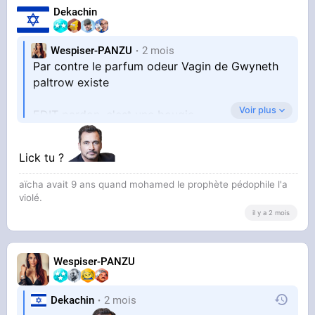
Dekachin
Wespiser-PANZU
2 mois
Par contre le parfum odeur Vagin de Gwyneth
paltrow existe
Voir plus
EDIT pardon, c'est une bougie
https://www.grazia.fr/peo[...]e-
Lick tu ?
mon-orgasme-101508.html
aïcha avait 9 ans quand mohamed le prophète pédophile l'a
violé.
il y a 2 mois
Wespiser-PANZU
Dekachin
2 mois