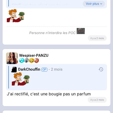
Voir plus
EDIT pardon, c'est une bougie
https://www.grazia.fr/peo[...]e-
mon-orgasme-101508.html
Personne n'interdira les POC
il y a 2 mois
Wespiser-PANZU
DarkChouffin
2 mois
J'ai rectifié, c'est une bougie pas un parfum
il y a 2 mois