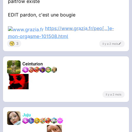
paltrow existe
EDIT pardon, c'est une bougie
https://www.grazia.fr/peo[...]e-
mon-orgasme-101508.html
3
il y a 2 mois
Ceinturion
il y a 2 mois
Juju