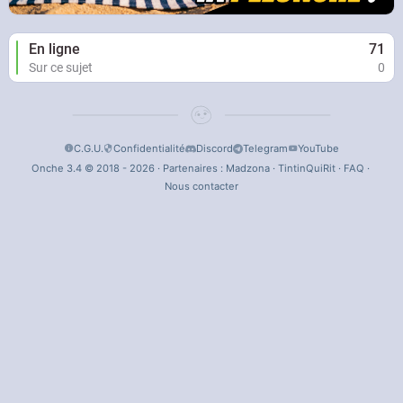
En ligne
71
Sur ce sujet
0
C.G.U.
Confidentialité
Discord
Telegram
YouTube
Onche 3.4 © 2018 - 2026 · Partenaires :
Madzona
·
TintinQuiRit
·
FAQ
·
Nous contacter