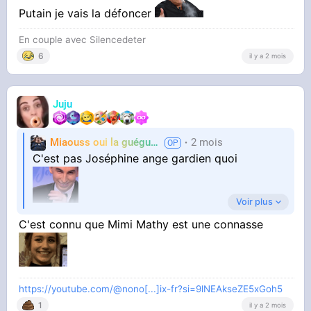
Putain je vais la défoncer
En couple avec Silencedeter
6
il y a 2 mois
Juju
Miaouss oui la guéguérre
2 mois
TF6
C'est pas Joséphine ange gardien quoi
Voir plus
@Juliette82
C'est connu que Mimi Mathy est une connasse
https://youtube.com/@nono[...]ix-fr?si=9lNEAkseZE5xGoh5
1
il y a 2 mois