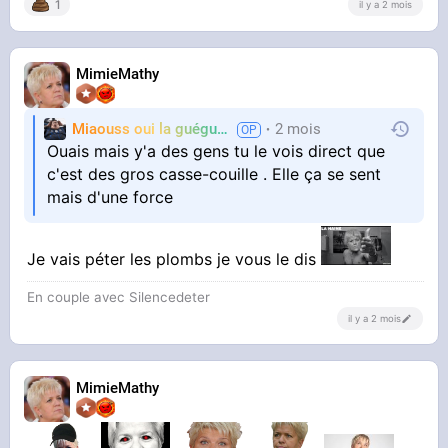
1
il y a 2 mois
MimieMathy
Miaouss oui la guéguérre
2 mois
TF6
Ouais mais y'a des gens tu le vois direct que
c'est des gros casse-couille . Elle ça se sent
mais d'une force
Je vais péter les plombs je vous le dis
En couple avec Silencedeter
il y a 2 mois
MimieMathy