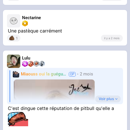
Nectarine
Une pastèque carrément
1
il y a 2 mois
Lulu
Miaouss oui la guéguérre
2 mois
TF6
Voir plus
C'est dingue cette réputation de pitbull qu'elle a