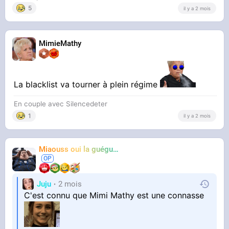
5
il y a 2 mois
MimieMathy
La blacklist va tourner à plein régime
En couple avec Silencedeter
1
il y a 2 mois
Miaouss oui la guéguérre
TF6
Juju
2 mois
C'est connu que Mimi Mathy est une connasse