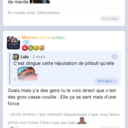
de merde
En couple avec Silencedeter
il y a 2 mois
Miaouss oui la guéguérre
TF6
Lulu
2 mois
C'est dingue cette réputation de pitbull qu'elle
a
Voir plus
Ouais mais y'a des gens tu le vois direct que c'est
des gros casse-couille . Elle ça se sent mais d'une
En plus elle serait une turbo raciste
force
https://www.franceinfo.fr[...
- pfrrttt arrêtez c'est vraiment dégueulasse c'que vous faites
pfrrttt non fchmt Cérél c'est pas bien
]en-cinq-actes_756315.html