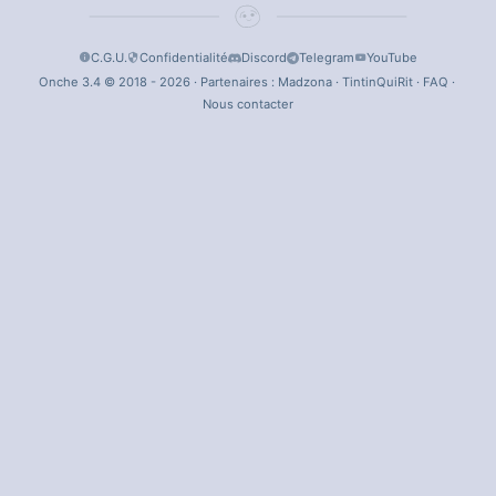
C.G.U.
Confidentialité
Discord
Telegram
YouTube
Onche 3.4 © 2018 - 2026 · Partenaires :
Madzona
·
TintinQuiRit
·
FAQ
·
Nous contacter