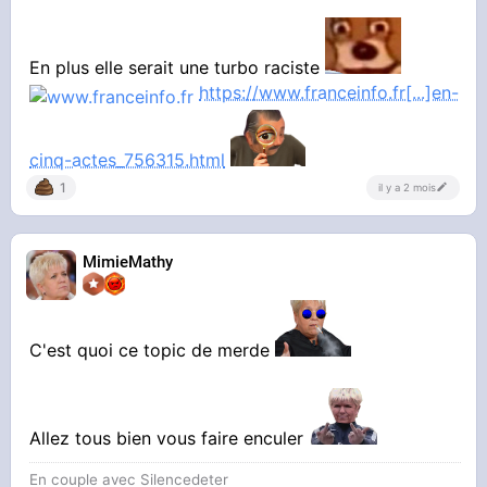
En plus elle serait une turbo raciste
https://www.franceinfo.fr[...]en-
cinq-actes_756315.html
1
il y a 2 mois
MimieMathy
C'est quoi ce topic de merde
YOUTUBE
Mimie Mathy a le melon ?
Jordan De Luxe
Allez tous bien vous faire enculer
En couple avec Silencedeter