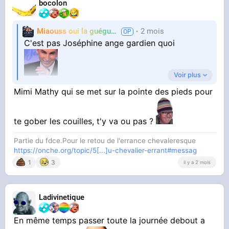
bocolon
Miaouss oui la guéguérre
2 mois
TF6
C'est pas Joséphine ange gardien quoi
Voir plus
@Juliette82
Mimi Mathy qui se met sur la pointe des pieds pour
te gober les couilles, t'y va ou pas ?
Partie du fdce.Pour le retou de l'errance chevaleresque
https://onche.org/topic/5[...]u-chevalier-errant#messag
1
3
il y a 2 mois
Ladivinetique
En même temps passer toute la journée debout a