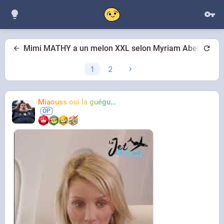
Mimi MATHY a un melon XXL selon Myriam Abel
1
2
Miaouss oui la guéguérre
TF6