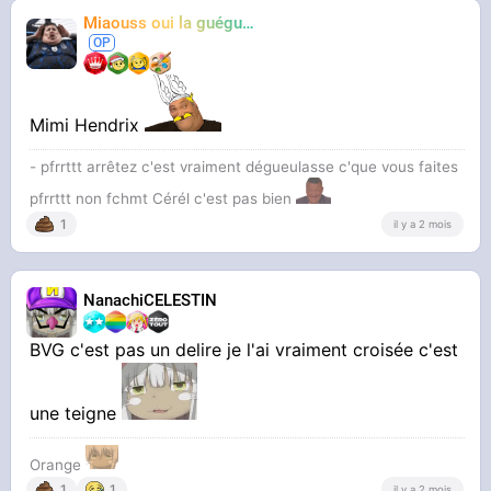
Miaouss oui la guéguérre
TF6
Mimi Hendrix
- pfrrttt arrêtez c'est vraiment dégueulasse c'que vous faites
pfrrttt non fchmt Cérél c'est pas bien
1
il y a 2 mois
NanachiCELESTIN
BVG c'est pas un delire je l'ai vraiment croisée c'est
une teigne
Orange
1
1
il y a 2 mois