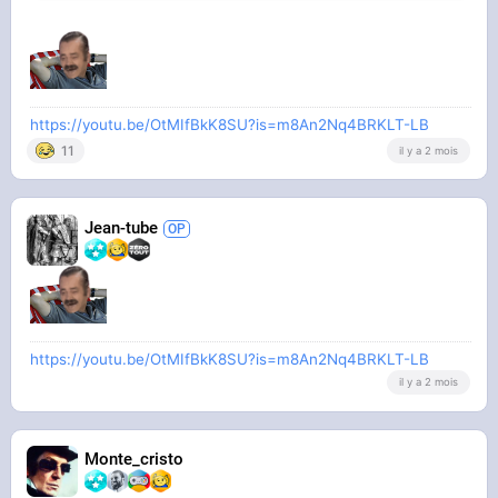
https://youtu.be/OtMIfBkK8SU?is=m8An2Nq4BRKLT-LB
11
il y a 2 mois
Jean-tube
https://youtu.be/OtMIfBkK8SU?is=m8An2Nq4BRKLT-LB
il y a 2 mois
Monte_cristo