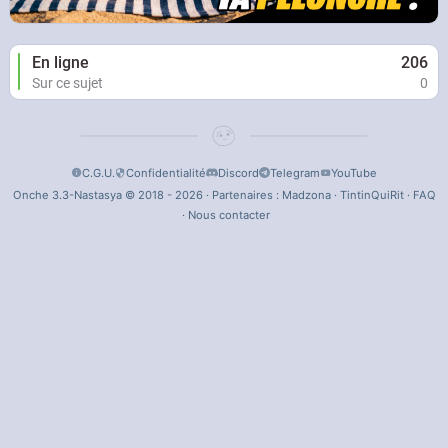
En ligne
206
Sur ce sujet
0
C.G.U.
Confidentialité
Discord
Telegram
YouTube
Onche 3.3-Nastasya © 2018 - 2026 · Partenaires :
Madzona
·
TintinQuiRit
·
FAQ
·
Nous contacter