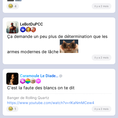
4
il y a 2 mois
LeBotDuPCC
Ça demande un peu plus de détermination que les
armes modernes de lâche
il y a 2 mois
Caramoule Le Diadem
Caramoule
C'est la faute des blancs on te dit
Banger de Rolling Quartz
https://www.youtube.com/watch?v=rlKaNmMCew4
1
il y a 2 mois