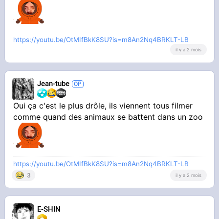
Ils sont cons un peu de pas y avoir pensé
https://youtu.be/OtMIfBkK8SU?is=m8An2Nq4BRKLT-LB
il y a 2 mois
Jean-tube
Oui ça c'est le plus drôle, ils viennent tous filmer
comme quand des animaux se battent dans un zoo
https://youtu.be/OtMIfBkK8SU?is=m8An2Nq4BRKLT-LB
3
il y a 2 mois
E-SHIN