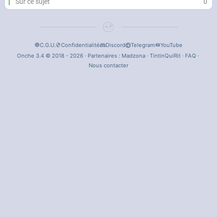
Sur ce sujet
0
C.G.U.
Confidentialité
Discord
Telegram
YouTube
Onche 3.4 © 2018 - 2026 · Partenaires :
Madzona
·
TintinQuiRit
·
FAQ
·
Nous contacter