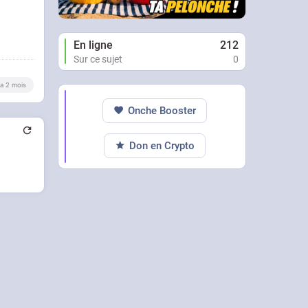
En ligne
212
Sur ce sujet
0
y a 2 mois
Onche Booster
Don en Crypto