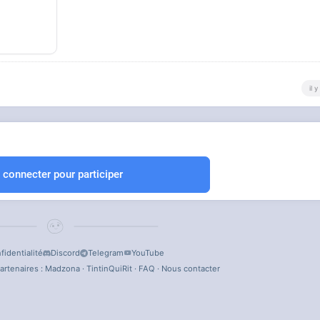
il 
 connecter pour participer
fidentialité
Discord
Telegram
YouTube
artenaires :
Madzona
·
TintinQuiRit
·
FAQ
·
Nous contacter