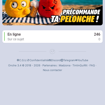
En ligne
246
Sur ce sujet
0
C.G.U.
Confidentialité
Discord
Telegram
YouTube
Onche 3.4 © 2018 - 2026 · Partenaires :
Madzona
·
TintinQuiRit
·
FAQ
·
Nous contacter