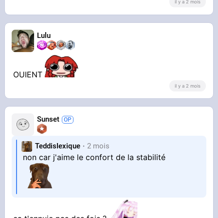
il y a 2 mois
Lulu
OUIENT
il y a 2 mois
Sunset
TeddisIexique
2 mois
non car j'aime le confort de la stabilité