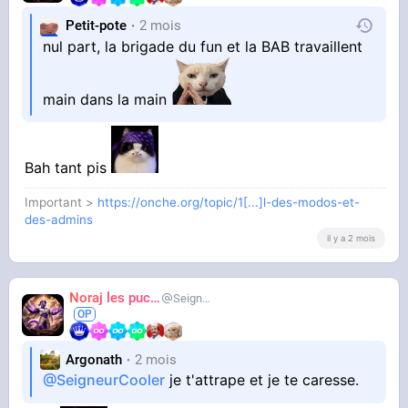
Petit-pote
2 mois
nul part, la brigade du fun et la BAB travaillent
main dans la main
Bah tant pis
Important >
https://onche.org/topic/1[...]l-des-modos-et-
des-admins
il y a 2 mois
Noraj les pucix
SeigneurCooler
Argonath
2 mois
@SeigneurCooler
je t'attrape et je te caresse.