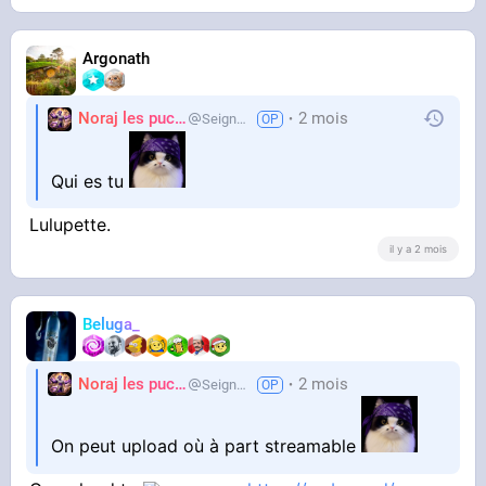
Argonath
Noraj les pucix
2 mois
SeigneurCooler
Qui es tu
Lulupette.
il y a 2 mois
Beluga_
Noraj les pucix
2 mois
SeigneurCooler
On peut upload où à part streamable