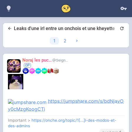
Leaks d'une irl entre un onchois et une kheyette
1
2
Noraj les pucix
SeigneurCooler
https://jumpshare.com/s/bdNjavO
y0cMzgKoogCTi
Important >
https://onche.org/topic/1[...]l-des-modos-et-
des-admins