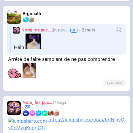
Argonath
Noraj les pucix
2 mois
SeigneurCooler
Hein
Arrête de faire semblant de ne pas comprendre
il y a 2 mois
Noraj les pucix
SeigneurCooler
https://jumpshare.com/s/bdNjavO
y0cMzgKoogCTi