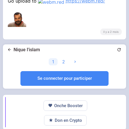
Go upload to
https://webm.red/
il y a 2 mois
Nique l'islam
1
2
Se connecter pour participer
Onche Booster
Don en Crypto