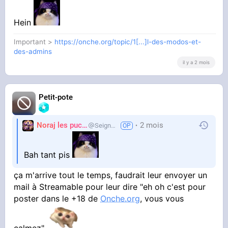
Hein
Important >
https://onche.org/topic/1[...]l-des-modos-et-
des-admins
il y a 2 mois
Petit-pote
Noraj les pucix
2 mois
SeigneurCooler
Bah tant pis
ça m'arrive tout le temps, faudrait leur envoyer un
mail à Streamable pour leur dire "eh oh c'est pour
poster dans le +18 de
Onche.org
, vous vous
calmez"