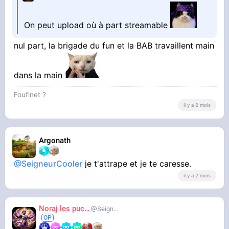
On peut upload où à part streamable
nul part, la brigade du fun et la BAB travaillent main
dans la main
Foufinet ?
il y a 2 mois
Argonath
@SeigneurCooler
je t'attrape et je te caresse.
il y a 2 mois
Noraj les pucix
SeigneurCooler