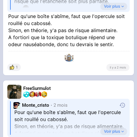
risque que l'etancheité soit plus parfaite.
Voir plus
Pour qu'une boîte s'abîme, faut que l'opercule soit
rouillé ou cabossé.
Sinon, en théorie, y'a pas de risque alimentaire.
je dis ca alors que j'ai des boites de thon à
A fortiori que la toxique botulique répend une
l'harissa collector, qui ne se font plus, et qui ont
odeur nauséabonde, donc tu devrais le sentir.
facile 7-8ans.
1
il y a 2 mois
mais bon j'hesite un peu a les ouvrir
FreeSurmulot
Monte_cristo
2 mois
Pour qu'une boîte s'abîme, faut que l'opercule
soit rouillé ou cabossé.
Sinon, en théorie, y'a pas de risque alimentaire.
Voir plus
A fortiori que la toxique botulique répend une