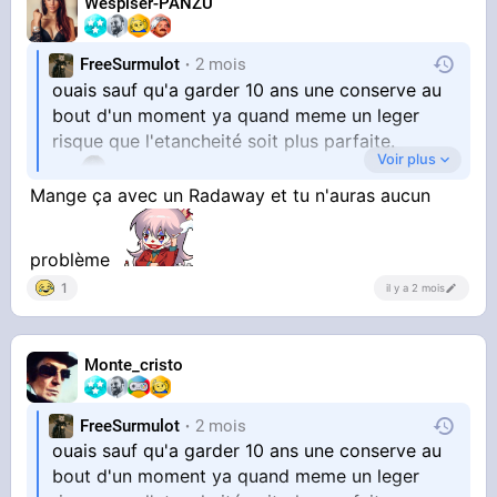
Wespiser-PANZU
FreeSurmulot
2 mois
ouais sauf qu'a garder 10 ans une conserve au
bout d'un moment ya quand meme un leger
risque que l'etancheité soit plus parfaite.
Voir plus
Mange ça avec un Radaway et tu n'auras aucun
je dis ca alors que j'ai des boites de thon à
problème
l'harissa collector, qui ne se font plus, et qui ont
1
il y a 2 mois
facile 7-8ans.
Monte_cristo
FreeSurmulot
2 mois
mais bon j'hesite un peu a les ouvrir
ouais sauf qu'a garder 10 ans une conserve au
bout d'un moment ya quand meme un leger