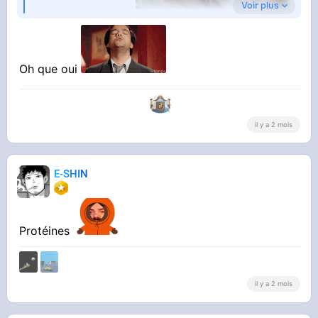
Voir plus
La perle des dieux
Oh que oui
il y a 2 mois
E-SHIN
Protéines
il y a 2 mois