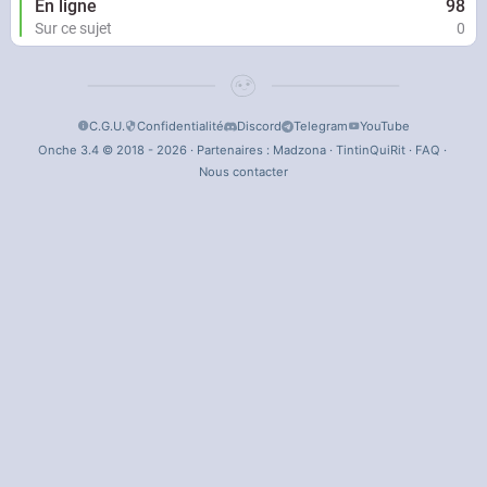
En ligne
98
Sur ce sujet
0
C.G.U.
Confidentialité
Discord
Telegram
YouTube
Onche 3.4 © 2018 - 2026 · Partenaires :
Madzona
·
TintinQuiRit
·
FAQ
·
Nous contacter