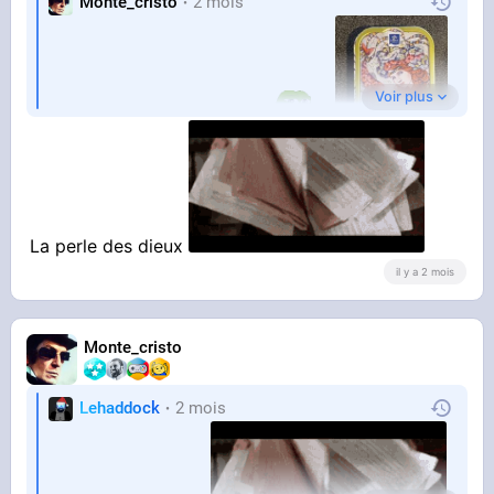
Monte_cristo
2 mois
Voir plus
Le joyau de ma collection
Faut que je refasse mon stock, je suis bientôt à
sec
La perle des dieux
il y a 2 mois
Monte_cristo
Lehaddock
2 mois