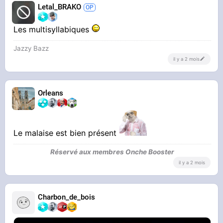
Letal_BRAKO
Les multisyllabiques
Jazzy Bazz
il y a 2 mois
Orleans
Le malaise est bien présent
Réservé aux membres Onche Booster
il y a 2 mois
Charbon_de_bois