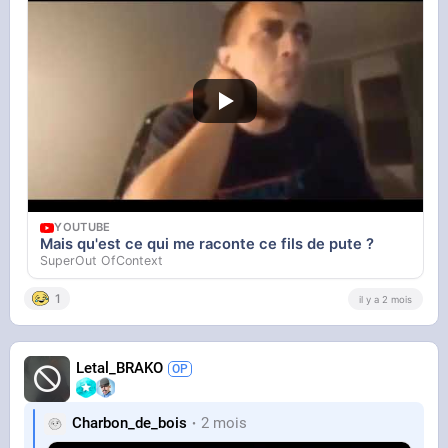
YOUTUBE
Mais qu'est ce qui me raconte ce fils de pute ?
SuperOut OfContext
1
il y a 2 mois
Letal_BRAKO
Charbon_de_bois
2 mois