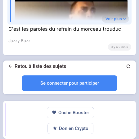
Voir plus
C'est les paroles du refrain du morceau trouduc
Jazzy Bazz
il y a 2 mois
Retou à liste des sujets
YOUTUBE
Mais qu'est ce qui me raconte ce fils de pute ?
SuperOut OfContext
Se connecter pour participer
Onche Booster
Don en Crypto