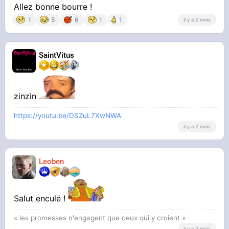
Allez bonne bourre !
1
5
6
1
1
il y a 2 mois
SaintVitus
zinzin
https://youtu.be/DSZuL7XwNWA
il y a 2 mois
Leoben
Salut enculé !
« les promesses n'engagent que ceux qui y croient »
il y a 2 mois