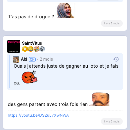
T'as pas de drogue ?
Ça parle d’identifiant Natixis pour toucher la
il y a 2 mois
prime d’intéressement.
Des termes comme « mots de passe, bidule,
machin, Windows » sont utilisés.
SaintVitus
Abi
2 mois
J’ai envie de m’ouvrir les veines.
Ouais j’attends juste de gagner au loto et je fais
ça.
des gens partent avec trois fois rien
https://youtu.be/DSZuL7XwNWA
il y a 2 mois