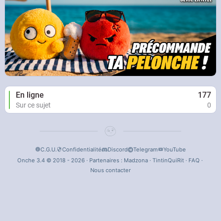
En ligne
177
Sur ce sujet
0
C.G.U.
Confidentialité
Discord
Telegram
YouTube
Onche 3.4 © 2018 - 2026 · Partenaires :
Madzona
·
TintinQuiRit
·
FAQ
·
Nous contacter