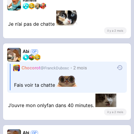
Kanata
Je n’ai pas de chatte
il y a 2 mois
Abi
Chocorot
2 mois
FranckDubosc
Fais voir ta chatte
J’ouvre mon onlyfan dans 40 minutes.
il y a 2 mois
Abi