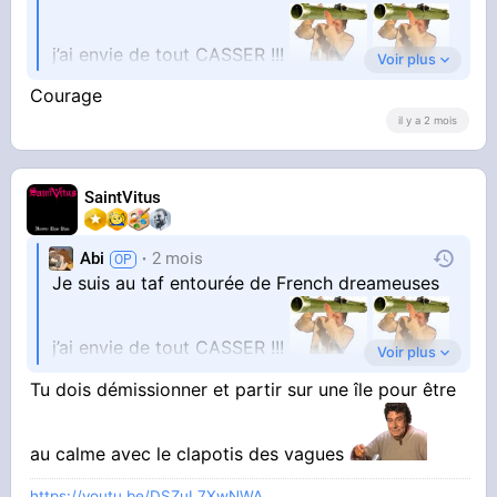
j’ai envie de tout CASSER !!!
Voir plus
Courage
il y a 2 mois
SaintVitus
Abi
2 mois
Je suis au taf entourée de French dreameuses
j’ai envie de tout CASSER !!!
Voir plus
Tu dois démissionner et partir sur une île pour être
au calme avec le clapotis des vagues
https://youtu.be/DSZuL7XwNWA