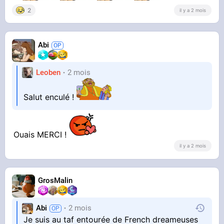
2
il y a 2 mois
Abi
Leoben
2 mois
Salut enculé !
Ouais MERCI !
il y a 2 mois
GrosMalin
Abi
2 mois
Je suis au taf entourée de French dreameuses