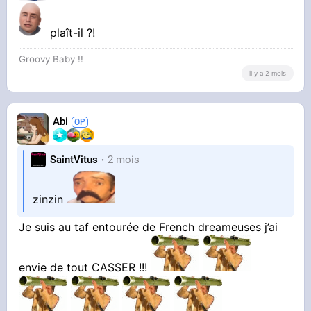
plaît-il ?!
Groovy Baby !!
il y a 2 mois
Abi
SaintVitus
2 mois
zinzin
Je suis au taf entourée de French dreameuses j’ai
envie de tout CASSER !!!