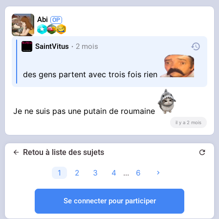
Abi
SaintVitus
2 mois
des gens partent avec trois fois rien
Je ne suis pas une putain de roumaine
il y a 2 mois
Retou à liste des sujets
1
2
3
4
...
6
Se connecter pour participer