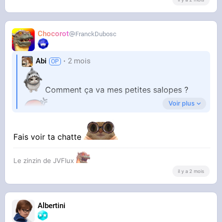
Chocorot
FranckDubosc
Abi
2 mois
Comment ça va mes petites salopes ?
Voir plus
Fais voir ta chatte
Beau temps n’est ce pas ?
Le zinzin de JVFlux
il y a 2 mois
Je vous lèche partout, surtout la chatte.
Allez bonne bourre !
Albertini