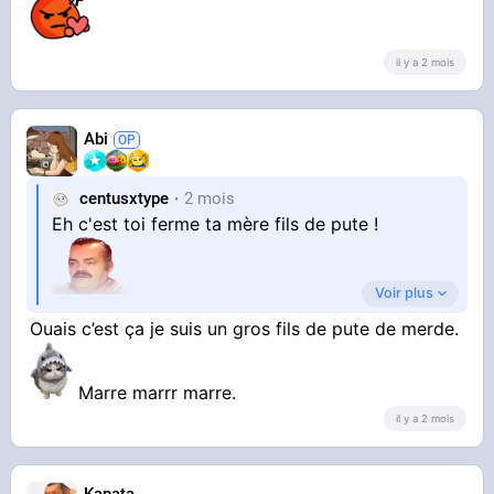
il y a 2 mois
Abi
centusxtype
2 mois
Eh c'est toi ferme ta mère fils de pute !
Voir plus
Ouais c’est ça je suis un gros fils de pute de merde.
Bonne journée nonobstant
Marre marrr marre.
il y a 2 mois