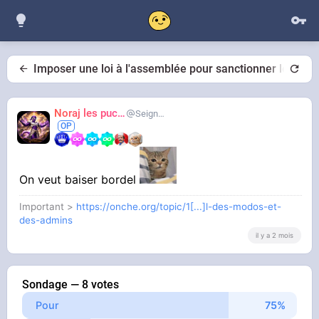
Imposer une loi à l'assemblée pour sanctionner les fem
Noraj les pucix
SeigneurCooler
On veut baiser bordel
Important >
https://onche.org/topic/1[...]l-des-modos-et-
des-admins
il y a 2 mois
Sondage — 8 votes
Pour