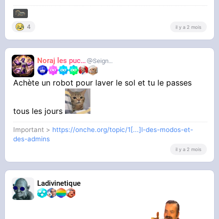
4
il y a 2 mois
Noraj les pucix
SeigneurCooler
Achète un robot pour laver le sol et tu le passes
tous les jours
Important >
https://onche.org/topic/1[...]l-des-modos-et-
des-admins
il y a 2 mois
Ladivinetique