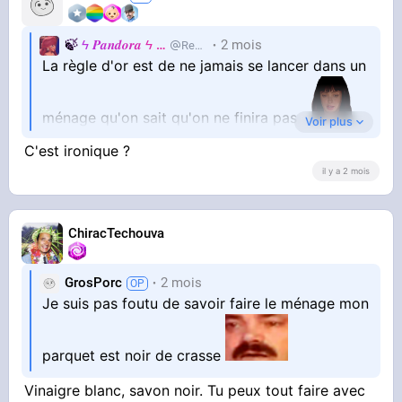
🍃
ϟ 𝑷𝒂𝒏𝒅𝒐𝒓𝒂 ϟ
🍃
2 mois
RealJackie
La règle d'or est de ne jamais se lancer dans un
ménage qu'on sait qu'on ne finira pas
Voir plus
C'est ironique ?
C'est la chose à faire pour tout empirer
il y a 2 mois
ChiracTechouva
GrosPorc
2 mois
Je suis pas foutu de savoir faire le ménage mon
parquet est noir de crasse
Vinaigre blanc, savon noir. Tu peux tout faire avec