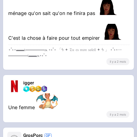
ménage qu'on sait qu'on ne finira pas
C'est la chose à faire pour tout empirer
⋆˚⭒⋆▬▬ι═══════ﺤ ⋆⭒˚⋆ 「ϟ ✦ 𝔗𝔲 𝔢𝔰 𝔪𝔬𝔫 𝔰𝔬𝔩𝔢𝔦𝔩 ✦ ϟ 」 ⋆˚⭒⋆--
═══════ι▬▬ﺤ⋆⭒˚⋆
il y a 2 mois
igger
Une femme
il y a 2 mois
GrosPorc