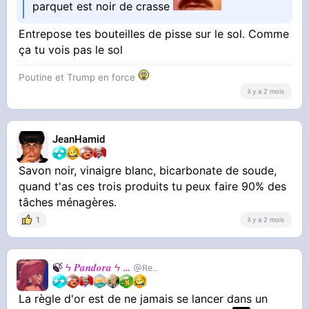
parquet est noir de crasse
Entrepose tes bouteilles de pisse sur le sol. Comme
ça tu vois pas le sol
Poutine et Trump en force
il y a 2 mois
JeanHamid
Savon noir, vinaigre blanc, bicarbonate de soude,
quand t'as ces trois produits tu peux faire 90% des
tâches ménagères.
1
il y a 2 mois
🍃
ϟ 𝑷𝒂𝒏𝒅𝒐𝒓𝒂 ϟ
🍃
RealJackie
La règle d'or est de ne jamais se lancer dans un