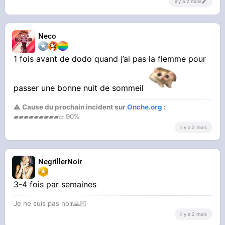
il y a 2 mois
Neco
1 fois avant de dodo quand j’ai pas la flemme pour
passer une bonne nuit de sommeil
⚠ Cause du prochain incident sur
Onche.org
:
▰▰▰▰▰▰▰▰▰▱ 90%
il y a 2 mois
NegrillerNoir
3-4 fois par semaines
Je ne suis pas noir🙏🏻
il y a 2 mois