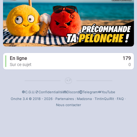
En ligne
179
Sur ce sujet
0
C.G.U.
Confidentialité
Discord
Telegram
YouTube
Onche 3.4 © 2018 - 2026 · Partenaires :
Madzona
·
TintinQuiRit
·
FAQ
·
Nous contacter