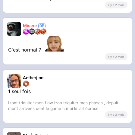
il y a 2 mois
Misere
C'est normal ?
il y a 2 mois
Aetherjinn
1 seul fois
Izont triquiter mon flow izon triquiter mes phases , depuit
mont arrivees dent le game c moi ki lait écrase
il y a 2 mois