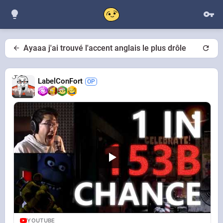
Ayaaa j'ai trouvé l'accent anglais le plus drôle
LabelConFort
YOUTUBE