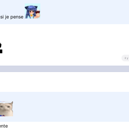
ssi je pense
il 
ente