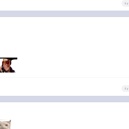
il 
il 