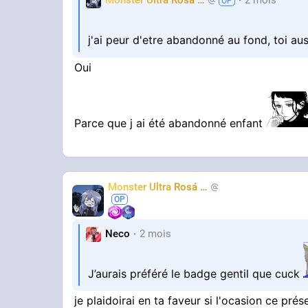
Monster Ultra Rosá
❤️
2 mois
KheyFinito
j'ai peur d'etre abandonné au fond, toi au
Oui
Parce que j ai été abandonné enfant
Monster Ultra Rosá
❤️
KheyFinito
Neco
2 mois
J’aurais préféré le badge gentil que cuck
je plaidoirai en ta faveur si l'ocasion ce prés