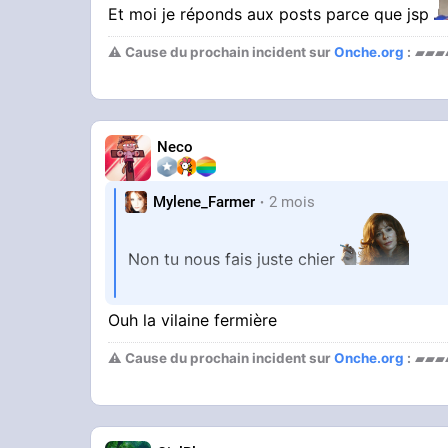
Et moi je réponds aux posts parce que jsp
⚠ Cause du prochain incident sur
Onche.org
:
▰▰▰
Neco
Mylene_Farmer
2 mois
Non tu nous fais juste chier
Ouh la vilaine fermière
Heureusement qu'il y a la fonction bloca
⚠ Cause du prochain incident sur
Onche.org
:
▰▰▰