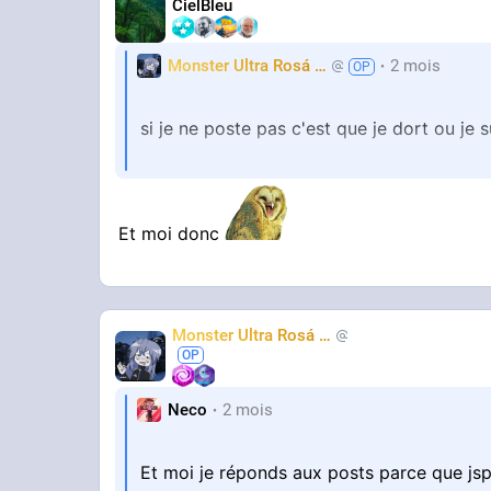
CielBleu
Monster Ultra Rosá
❤️
2 mois
KheyFinito
si je ne poste pas c'est que je dort ou je 
100% de mon temps consiste a aspiré l'at
Et moi donc
Monster Ultra Rosá
❤️
KheyFinito
Neco
2 mois
Et moi je réponds aux posts parce que js