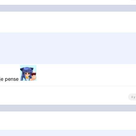
 je pense
il 