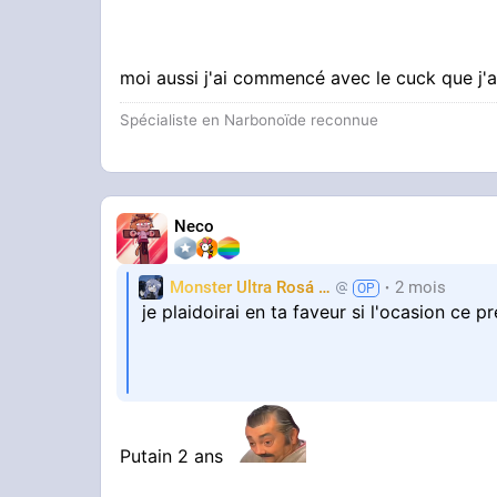
moi aussi j'ai commencé avec le cuck que j'
Spécialiste en Narbonoïde reconnue
Neco
Monster Ultra Rosá
❤️
2 mois
KheyFinito
je plaidoirai en ta faveur si l'ocasion ce p
moi aussi j'ai commencé avec le cuck que 
Putain 2 ans