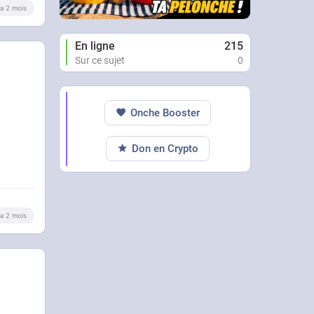
y a 2 mois
En ligne
215
Sur ce sujet
0
Onche Booster
Don en Crypto
y a 2 mois