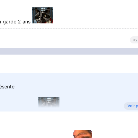
ai garde 2 ans
il 
résente
Voir 
j'ai garde 2 ans