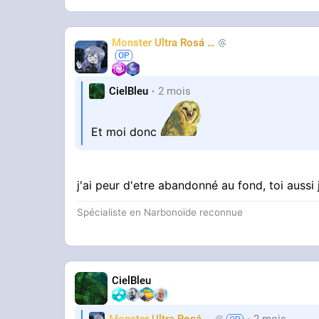
Monster Ultra Rosá
❤️
KheyFinito
CielBleu
2 mois
Et moi donc
j'ai peur d'etre abandonné au fond, toi aussi
Spécialiste en Narbonoïde reconnue
CielBleu