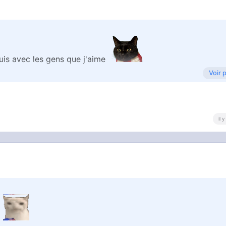
suis avec les gens que j'aime
Voir 
tention des gens c'est une vrai obsession
il 
p