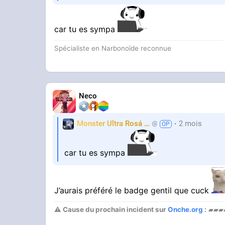
car tu es sympa
Spécialiste en Narbonoïde reconnue
Neco
Monster Ultra Rosá
❤️
2 mois
KheyFinito
car tu es sympa
J’aurais préféré le badge gentil que cuck
⚠ Cause du prochain incident sur
Onche.org
:
▰▰▰