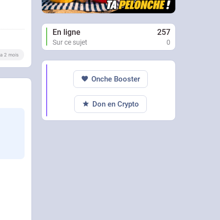
En ligne
257
Sur ce sujet
0
y a 2 mois
Onche Booster
Don en Crypto