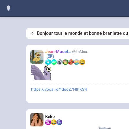
Bonjour tout le monde et bonne branlette du
Jean-Mouette
LaMouetteAhi
https://voca.ro/1deoZ7HIhKS4
Keke