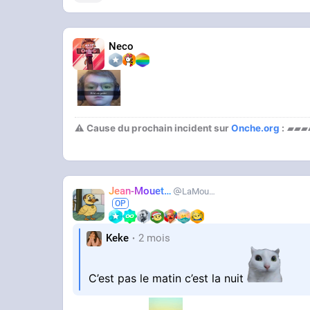
Neco
⚠ Cause du prochain incident sur
Onche.org
:
▰▰▰
Jean-Mouette
LaMouetteAhi
Keke
2 mois
C’est pas le matin c’est la nuit