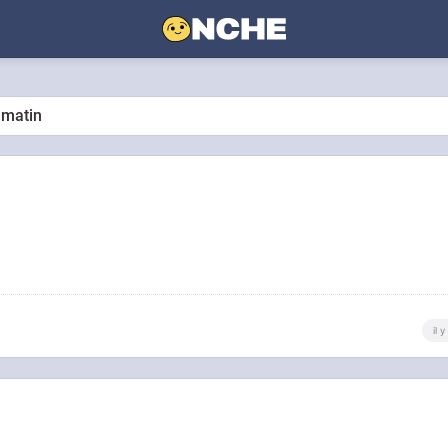
 matin
il 