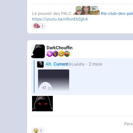
Le pouvoir des PALC
#le-club-des-pal
https://youtu.be/nRxnEbSjjh4
1
DarkChouffin
Alt. Current
2 mois
Liability
Pers
1