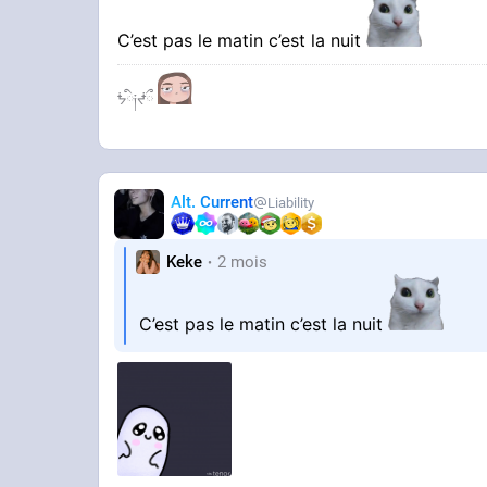
C’est pas le matin c’est la nuit
ᖭི༏ᖫྀ
Alt. Current
Liability
Keke
2 mois
C’est pas le matin c’est la nuit