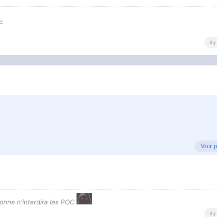
c
il 
Voir 
onne n'interdira les POC
il 