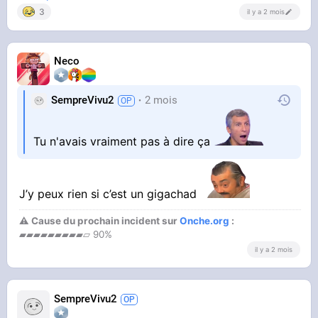
3
il y a 2 mois
Neco
SempreVivu2
2 mois
Tu n'avais vraiment pas à dire ça
J’y peux rien si c’est un gigachad
⚠ Cause du prochain incident sur
Onche.org
:
▰▰▰▰▰▰▰▰▰▱ 90%
il y a 2 mois
SempreVivu2