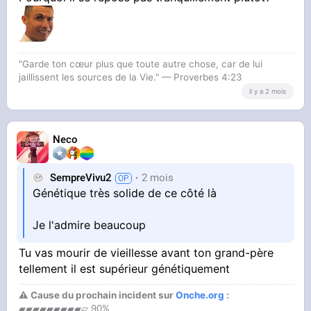
"Garde ton cœur plus que toute autre chose, car de lui
jaillissent les sources de la Vie." — Proverbes 4:23
il y a 2 mois
Neco
SempreVivu2
2 mois
Génétique très solide de ce côté là
Je l'admire beaucoup
Tu vas mourir de vieillesse avant ton grand-père
tellement il est supérieur génétiquement
⚠ Cause du prochain incident sur
Onche.org
:
▰▰▰▰▰▰▰▰▰▱ 90%