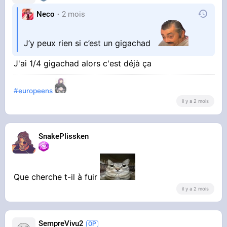
Neco
2 mois
J’y peux rien si c’est un gigachad
J'ai 1/4 gigachad alors c'est déjà ça
#europeens
il y a 2 mois
SnakePlissken
Que cherche t-il à fuir
il y a 2 mois
SempreVivu2