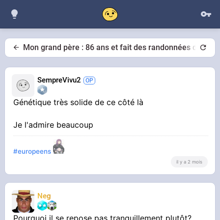
Mon grand père : 86 ans et fait des randonnées de 3h en
SempreVivu2
Génétique très solide de ce côté là
Je l'admire beaucoup
#europeens
il y a 2 mois
Neg
Pourquoi il se repose pas tranquillement plutôt?