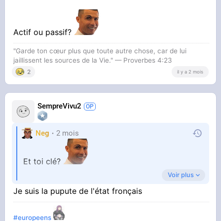
Actif ou passif?
"Garde ton cœur plus que toute autre chose, car de lui
jaillissent les sources de la Vie." — Proverbes 4:23
2
il y a 2 mois
SempreVivu2
Neg
2 mois
Et toi clé?
Voir plus
Je suis la pupute de l'état fronçais
Actif ou passif?
#europeens