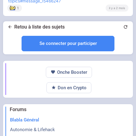
topics#message_15466247
1
il y a 2 mois
Retou à liste des sujets
Se connecter pour participer
Onche Booster
Don en Crypto
Forums
Blabla Général
Autonomie & Lifehack