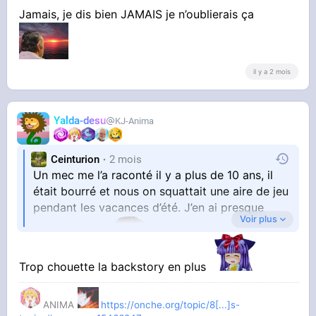
Jamais, je dis bien JAMAIS je n’oublierais ça
il y a 2 mois
Yalda-desu
KJ-Anima
Ceinturion
2 mois
Un mec me l’a raconté il y a plus de 10 ans, il
était bourré et nous on squattait une aire de jeu
pendant les vacances d’été. J’en ai presque
Voir plus
chialé de rire
Trop chouette la backstory en plus
Jamais, je dis bien JAMAIS je n’oublierais ça
ANIMA
https://onche.org/topic/8[...]s-