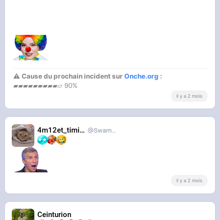
⚠ Cause du prochain incident sur
Onche.org
:
▰▰▰▰▰▰▰▰▰▱ 90%
il y a 2 mois
4m12et_timide
SwampDrainer
il y a 2 mois
Ceinturion