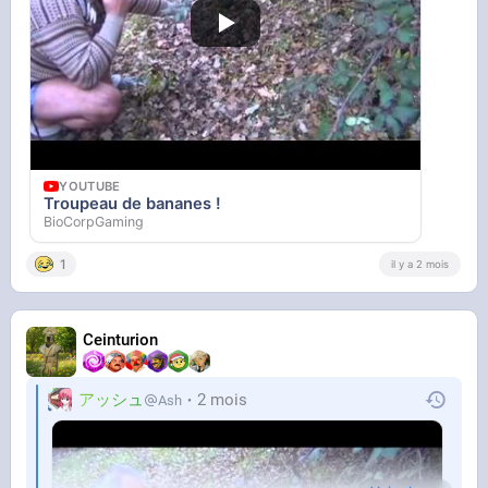
YOUTUBE
Troupeau de bananes !
BioCorpGaming
1
il y a 2 mois
Ceinturion
アッシュ
2 mois
Ash