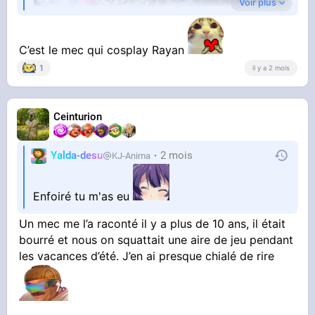
Voir plus
C’est le mec qui cosplay Rayan
1
il y a 2 mois
Ceinturion
Yalda-desu
2 mois
KJ-Anima
YOUTUBE
Troupeau de bananes !
BioCorpGaming
Enfoiré tu m'as eu
Un mec me l’a raconté il y a plus de 10 ans, il était
bourré et nous on squattait une aire de jeu pendant
les vacances d’été. J’en ai presque chialé de rire