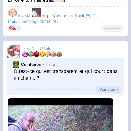
Enfoiré tu m'as eu
ANIMA
https://onche.org/topic/8[...]s-
topics#message_15466247
1
il y a 2 mois
アッシュ
Ash
Ceinturion
2 mois
Qu’est-ce qui est transparent et qui court dans
un champ ?
Voir plus