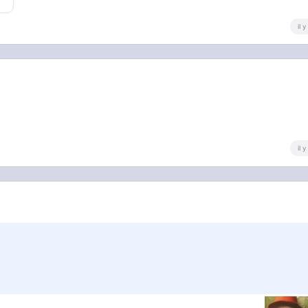
il 
il 