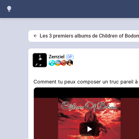
Les 3 premiers albums de Children of Bodom
Zerrziel
Comment tu peux composer un truc pareil à