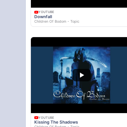
YOUTUBE
Downfall
Children Of Bodom - Topic
YOUTUBE
Kissing The Shadows
Children Of Bodom - Topic