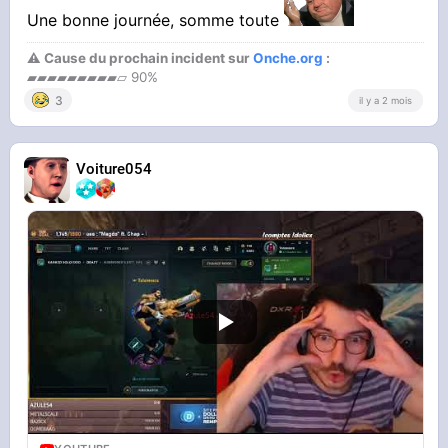
Une bonne journée, somme toute
⚠ Cause du prochain incident sur
Onche.org
:
▰▰▰▰▰▰▰▰▰▱ 90%
3
il y a 2 mois
Voiture054