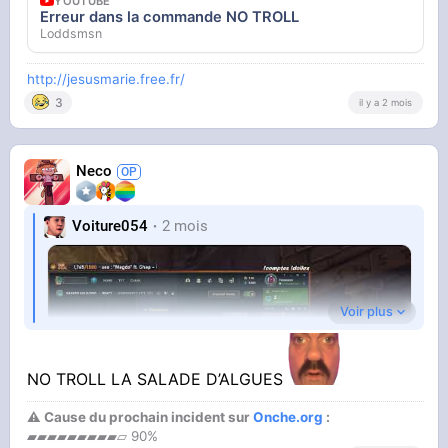
YOUTUBE
Erreur dans la commande NO TROLL
Loddsmsn
http://jesusmarie.free.fr/
3
il y a 2 mois
Neco
Voiture054
2 mois
Voir plus
NO TROLL LA SALADE D’ALGUES
⚠ Cause du prochain incident sur
Onche.org
:
▰▰▰▰▰▰▰▰▰▱ 90%