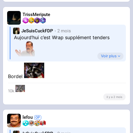
TrissMeripute
JeSuisCuckFDP
2 mois
Aujourd’hui c’est Wrap supplément tenders
Voir plus
Bordel
Ce poulet est vraiment délicieux
10k
il y a 2 mois
Samedi c’est Maxi Kebab à Byzance,
supplément fêta
Sauce blanche + Hannibal
lefou