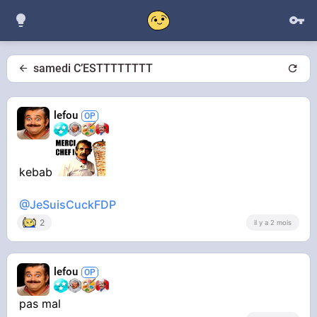
samedi C’ESTTTTTTTT
lefou
kebab
@JeSuisCuckFDP
2
il y a 2 mois
lefou
pas mal