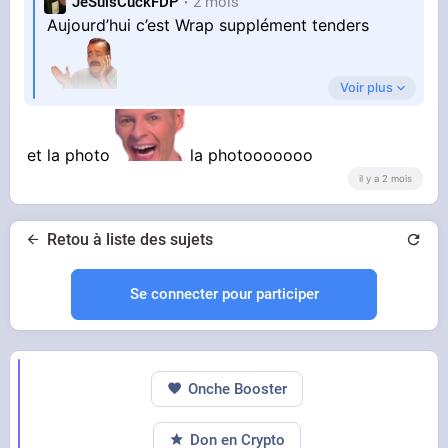
JeSuisCuckFDP
2 mois
Aujourd’hui c’est Wrap supplément tenders
Voir plus
et la photo
la photooooooo
Ce poulet est vraiment délicieux
il y a 2 mois
Samedi c’est Maxi Kebab à Byzance,
Retou à liste des sujets
supplément fêta
Sauce blanche + Hannibal
Se connecter pour participer
Onche Booster
Don en Crypto