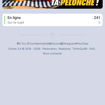
En ligne
241
Sur ce sujet
0
C.G.U.
Confidentialité
Discord
Telegram
YouTube
Onche 3.4 © 2018 - 2026 · Partenaires :
Madzona
·
TintinQuiRit
·
FAQ
·
Nous contacter