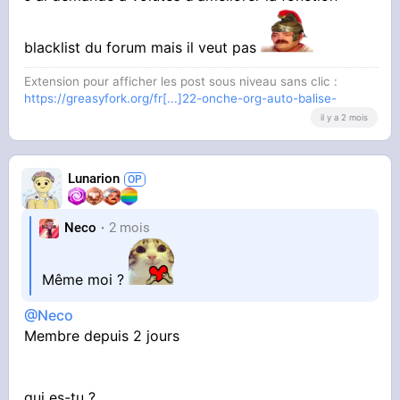
blacklist du forum mais il veut pas
Extension pour afficher les post sous niveau sans clic :
https://greasyfork.org/fr[...]22-onche-org-auto-balise-
il y a 2 mois
Lunarion
Neco
2 mois
Même moi ?
@Neco
Membre depuis 2 jours
qui es-tu ?