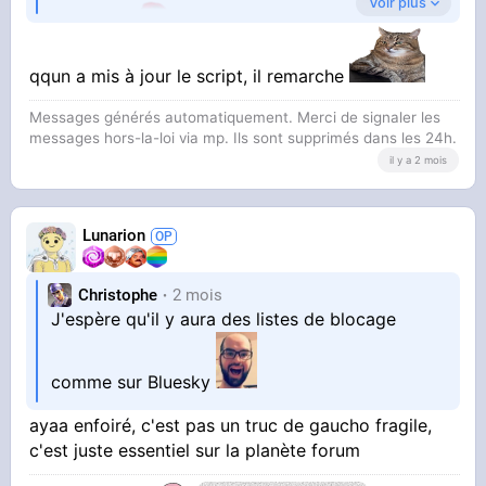
Voir plus
masqué
qqun a mis à jour le script, il remarche
Messages générés automatiquement. Merci de signaler les
Comme faisait le script
messages hors-la-loi via mp. Ils sont supprimés dans les 24h.
il y a 2 mois
Je suis trop exigeant tu crois
Lunarion
Ma copine dit que je mérite ce qu'il y a de
Christophe
2 mois
J'espère qu'il y aura des listes de blocage
mieux
comme sur Bluesky
ayaa enfoiré, c'est pas un truc de gaucho fragile,
c'est juste essentiel sur la planète forum