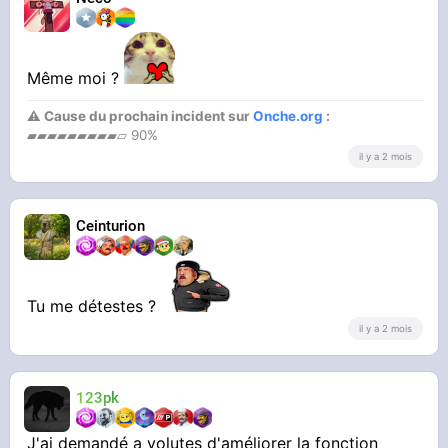
Même moi ?
⚠ Cause du prochain incident sur
Onche.org
:
▰▰▰▰▰▰▰▰▰▱ 90%
il y a 2 mois
Ceinturion
Tu me détestes ?
il y a 2 mois
123pk
J'ai demandé a volutes d'améliorer la fonction