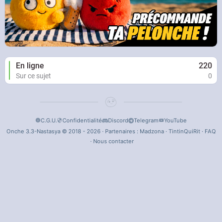
En ligne
220
Sur ce sujet
0
C.G.U.
Confidentialité
Discord
Telegram
YouTube
Onche 3.3-Nastasya © 2018 - 2026 · Partenaires :
Madzona
·
TintinQuiRit
·
FAQ
·
Nous contacter