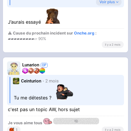
Voir plus
qui es-tu ?
J’aurais essayé
⚠ Cause du prochain incident sur
Onche.org
:
▰▰▰▰▰▰▰▰▰▱ 90%
il y a 2 mois
Lunarion
Ceinturion
2 mois
Tu me détestes ?
c'est pas un topic AW, hors sujet
Je vous aime tous
1
il y a 2 mois