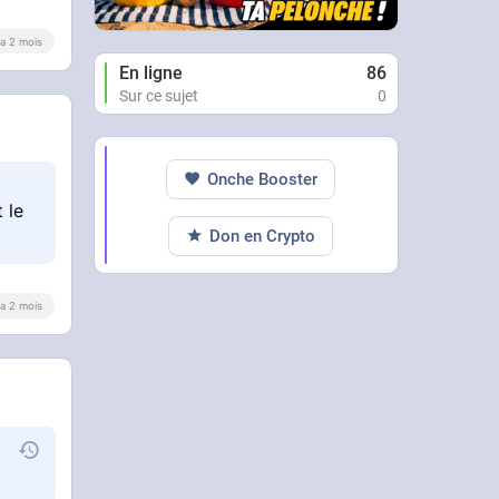
y a 2 mois
En ligne
86
Sur ce sujet
0
Onche Booster
 le
Don en Crypto
y a 2 mois