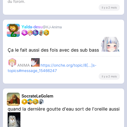
du forom.
il y a 2 mois
Yalda-desu
KJ-Anima
Ça le fait aussi des fois avec des sub bass
ANIMA
https://onche.org/topic/8[...]s-
topics#message_15466247
il y a 2 mois
SocrateLeGolem
quand la dernière goutte d'eau sort de l'oreille aussi