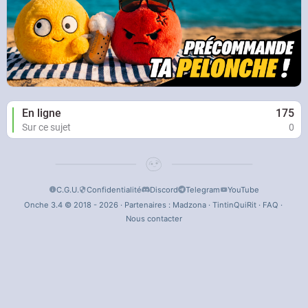
En ligne
175
Sur ce sujet
0
C.G.U.
Confidentialité
Discord
Telegram
YouTube
Onche 3.4 © 2018 - 2026 · Partenaires :
Madzona
·
TintinQuiRit
·
FAQ
·
Nous contacter