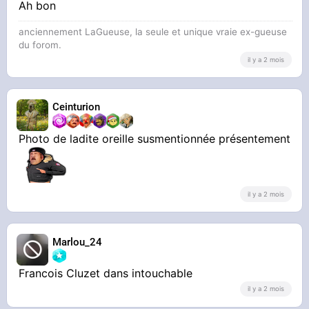
Ah bon
anciennement LaGueuse, la seule et unique vraie ex-gueuse
du forom.
il y a 2 mois
Ceinturion
Photo de ladite oreille susmentionnée présentement
il y a 2 mois
Marlou_24
Francois Cluzet dans intouchable
il y a 2 mois