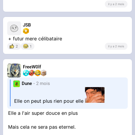
il y a 2 mois
JSB
+ futur mere célibataire
2
1
il y a 2 mois
FreeW0lf
Dune
2 mois
Elle on peut plus rien pour elle
Elle a l'air super douce en plus
Mais cela ne sera pas eternel.