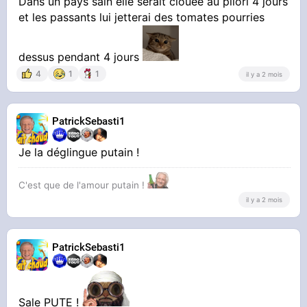
Dans un pays sain elle serait clouée au pilori 4 jours
et les passants lui jetterai des tomates pourries
dessus pendant 4 jours
4
1
1
il y a 2 mois
PatrickSebasti1
Je la déglingue putain !
C'est que de l'amour putain !
il y a 2 mois
PatrickSebasti1
Sale PUTE !