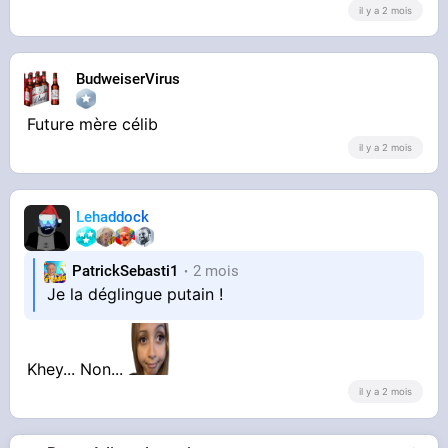
il y a 2 mois
BudweiserVirus
Future mère célib
il y a 2 mois
Lehaddock
PatrickSebasti1
2 mois
Je la déglingue putain !
Khey... Non...
il y a 2 mois