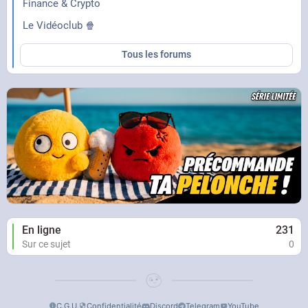
Finance & Crypto
Le Vidéoclub 🍿
Tous les forums
En ligne
231
Sur ce sujet
0
C.G.U.
Confidentialité
Discord
Telegram
YouTube