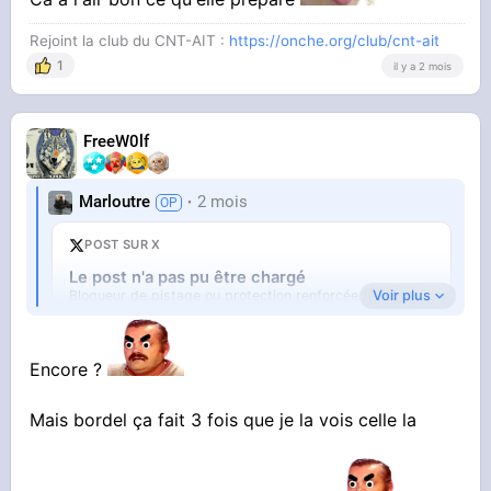
Rejoint la club du CNT-AIT :
https://onche.org/club/cnt-ait
1
il y a 2 mois
FreeW0lf
Marloutre
2 mois
POST SUR X
Le post n'a pas pu être chargé
Voir plus
Bloqueur de pistage ou protection renforcée (Firefox).
Ouvrir sur X
↗
Encore ?
Mais bordel ça fait 3 fois que je la vois celle la