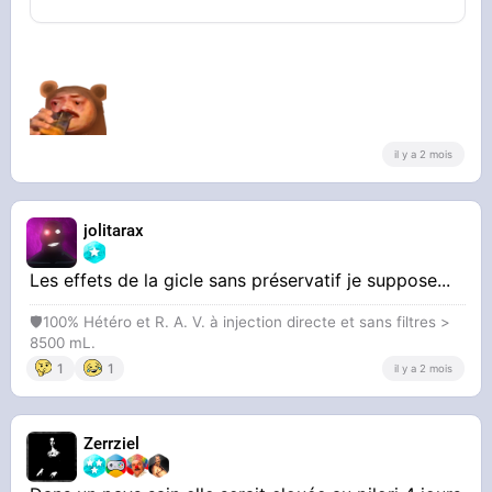
il y a 2 mois
jolitarax
Les effets de la gicle sans préservatif je suppose...
🛡100% Hétéro et R. A. V. à injection directe et sans filtres >
8500 mL.
1
1
il y a 2 mois
Zerrziel