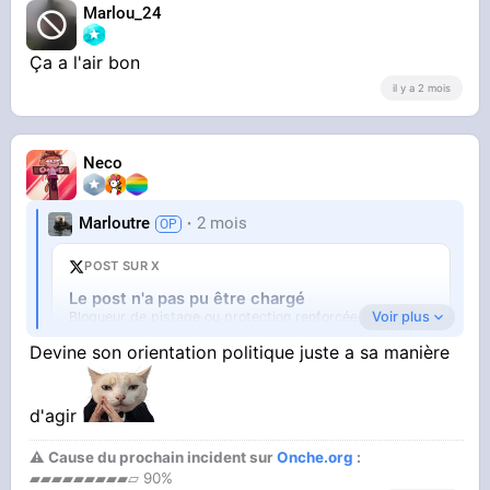
Marlou_24
Ça a l'air bon
il y a 2 mois
Neco
Marloutre
2 mois
POST SUR X
Le post n'a pas pu être chargé
Voir plus
Bloqueur de pistage ou protection renforcée (Firefox).
Ouvrir sur X
↗
Devine son orientation politique juste a sa manière
d'agir
⚠ Cause du prochain incident sur
Onche.org
:
▰▰▰▰▰▰▰▰▰▱ 90%