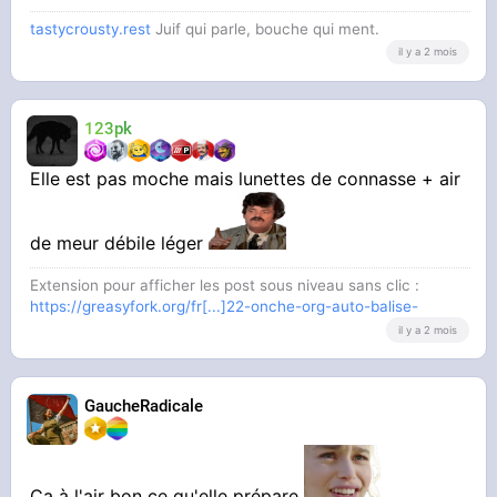
tastycrousty.rest
Juif qui parle, bouche qui ment.
il y a 2 mois
123pk
Elle est pas moche mais lunettes de connasse + air
de meur débile léger
Extension pour afficher les post sous niveau sans clic :
https://greasyfork.org/fr[...]22-onche-org-auto-balise-
il y a 2 mois
GaucheRadicale
Ca à l'air bon ce qu'elle prépare