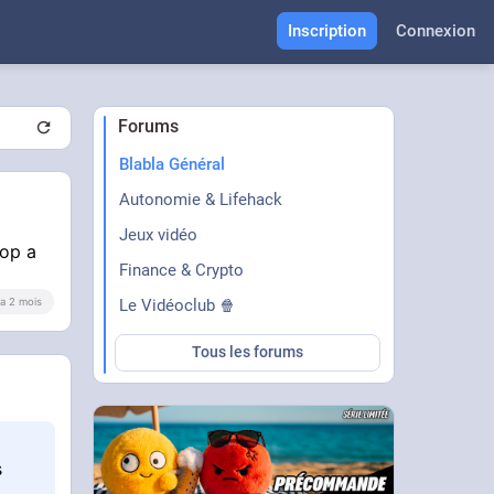
Inscription
Connexion
Forums
Blabla Général
Autonomie & Lifehack
Jeux vidéo
rop a
Finance & Crypto
Le Vidéoclub 🍿
y a 2 mois
Tous les forums
s