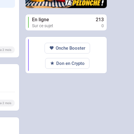
En ligne
213
Sur ce sujet
0
Onche Booster
y a 2 mois
Don en Crypto
y a 2 mois