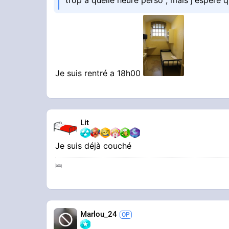
trop a quelle heure perso , mais j'espère q
Je suis rentré a 18h00
Lit
Je suis déjà couché
🛌
Marlou_24