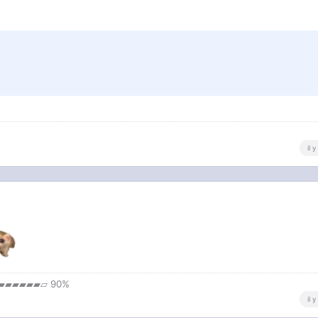
il 
▰▰▰▰▰▰▱ 90%
il 