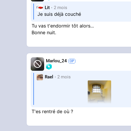
Lit
2 mois
Je suis déjà couché
Tu vas t'endormir tôt alors...
Bonne nuit.
Marlou_24
Rael
2 mois
T'es rentré de où ?
Je suis rentré a 18h00