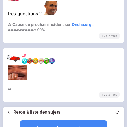
Des questions ?
⚠ Cause du prochain incident sur
Onche.org
:
▰▰▰▰▰▰▰▰▰▱ 90%
il y a 2 mois
Lit
🛌
il y a 2 mois
Retou à liste des sujets