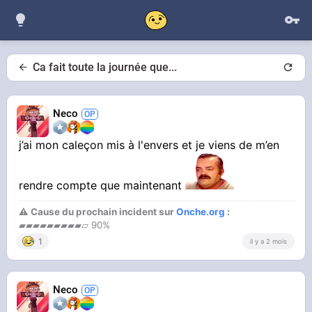
Ca fait toute la journée que...
Neco
j’ai mon caleçon mis à l'envers et je viens de m’en
rendre compte que maintenant
⚠ Cause du prochain incident sur
Onche.org
:
▰▰▰▰▰▰▰▰▰▱ 90%
1
il y a 2 mois
Neco