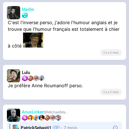
Merlin
C'est l'inverse perso, j'adore l'humour anglais et je
trouve que l'humour français est totalement à chier
à côté
il y a 2 mois
Lulu
Je préfère Anne Roumanoff perso.
il y a 2 mois
AnusLicker
MichaelMann
PatrickSebasti1
2 mois