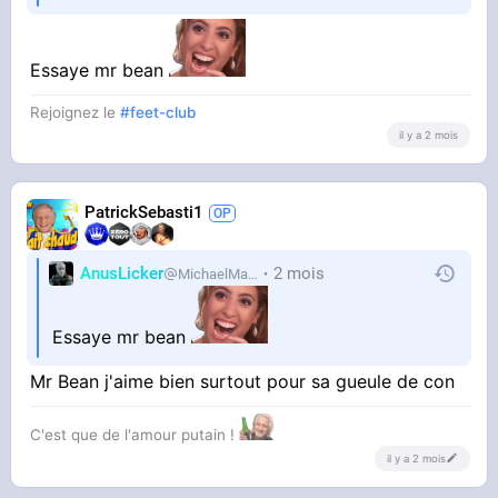
Essaye mr bean
Rejoignez le
#feet-club
il y a 2 mois
PatrickSebasti1
AnusLicker
2 mois
MichaelMann
Essaye mr bean
Mr Bean j'aime bien surtout pour sa gueule de con
C'est que de l'amour putain !
il y a 2 mois