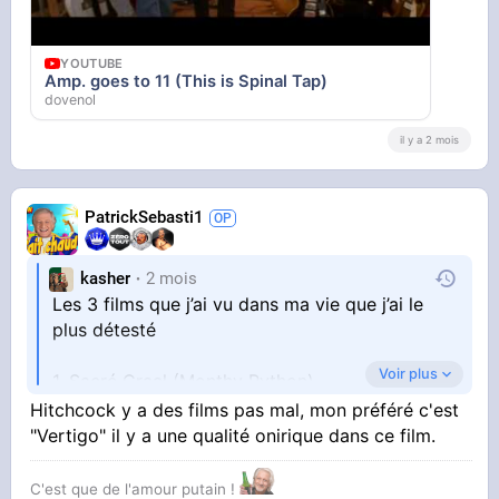
YOUTUBE
Amp. goes to 11 (This is Spinal Tap)
dovenol
il y a 2 mois
PatrickSebasti1
kasher
2 mois
Les 3 films que j’ai vu dans ma vie que j’ai le
plus détesté
Voir plus
1. Sacré Graal (Monthy Python)
2. Fenêtre sur cour (Hitchcock)
Hitchcock y a des films pas mal, mon préféré c'est
3. 90% des films français, dont La Haine
"Vertigo" il y a une qualité onirique dans ce film.
C'est que de l'amour putain !