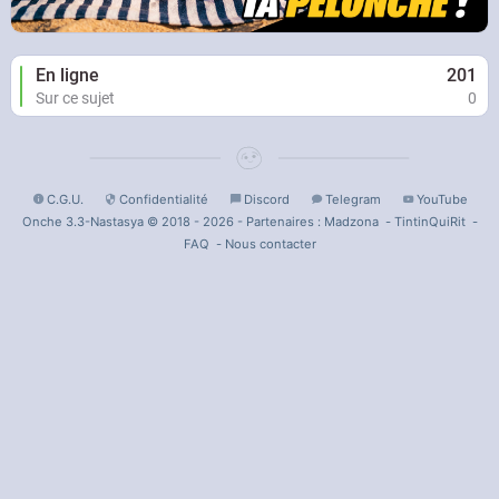
En ligne
201
Sur ce sujet
0
C.G.U.
Confidentialité
Discord
Telegram
YouTube
Onche 3.3-Nastasya © 2018 - 2026 - Partenaires :
Madzona
-
TintinQuiRit
-
FAQ
-
Nous contacter