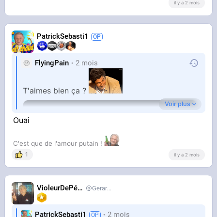
il y a 2 mois
PatrickSebasti1
FlyingPain
2 mois
T'aimes bien ça ?
Voir plus
Ouai
C'est que de l'amour putain !
1
il y a 2 mois
VioleurDePédo
Gerardlevain
PatrickSebasti1
2 mois