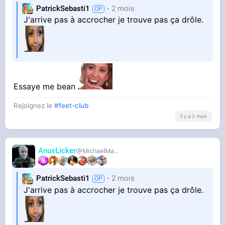
PatrickSebasti1
2 mois
J'arrive pas à accrocher je trouve pas ça drôle.
Essaye me bean
Rejoignez le
#feet-club
il y a 2 mois
AnusLicker
MichaelMann
PatrickSebasti1
2 mois
J'arrive pas à accrocher je trouve pas ça drôle.