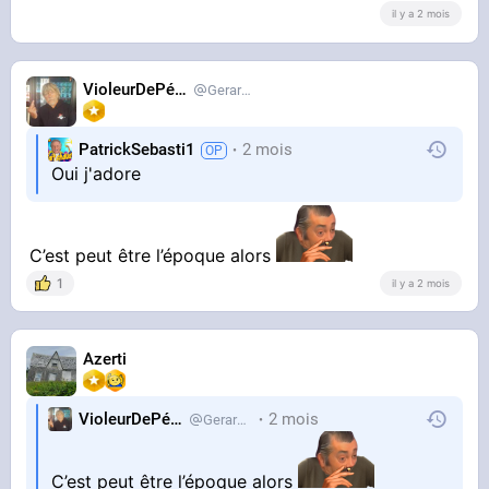
il y a 2 mois
VioleurDePédo
Gerardlevain
PatrickSebasti1
2 mois
Oui j'adore
C’est peut être l’époque alors
1
il y a 2 mois
Azerti
VioleurDePédo
2 mois
Gerardlevain
C’est peut être l’époque alors