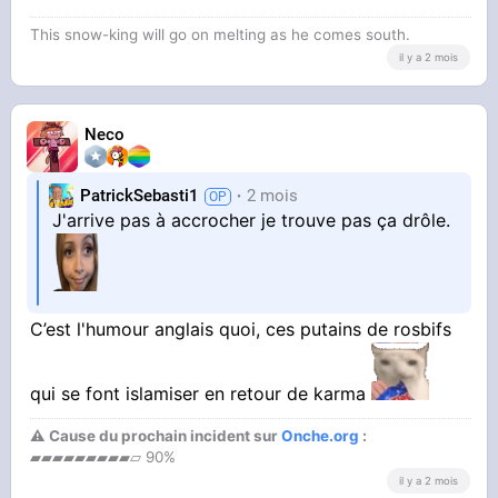
This snow-king will go on melting as he comes south.
il y a 2 mois
Neco
PatrickSebasti1
2 mois
J'arrive pas à accrocher je trouve pas ça drôle.
C’est l'humour anglais quoi, ces putains de rosbifs
qui se font islamiser en retour de karma
⚠ Cause du prochain incident sur
Onche.org
:
▰▰▰▰▰▰▰▰▰▱ 90%
il y a 2 mois