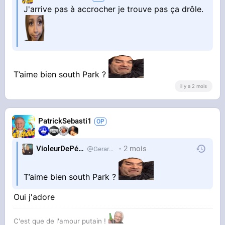
J'arrive pas à accrocher je trouve pas ça drôle.
YOUTUBE
Amp. goes to 11 (This is Spinal Tap)
dovenol
T’aime bien south Park ?
il y a 2 mois
PatrickSebasti1
VioleurDePédo
2 mois
Gerardlevain
T’aime bien south Park ?
Oui j'adore
C'est que de l'amour putain !