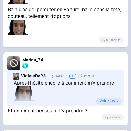
Bain d’acide, percuter en voiture, balle dans la tête,
couteau, tellement d’options
il y a 2 mois
Marlou_24
VioleurDePédo
2 mois
Gerardlevain
Après j’hésite encore à comment m’y prendre
Voir plus
Bain d’acide, percuter en voiture, balle dans la
Et comment penses tu t'y prendre ?
tête, couteau, tellement d’options
il y a 2 mois