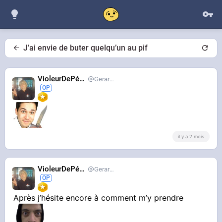
J’ai envie de buter quelqu’un au pif
VioleurDePédo
Gerardlevain
il y a 2 mois
VioleurDePédo
Gerardlevain
Après j’hésite encore à comment m’y prendre