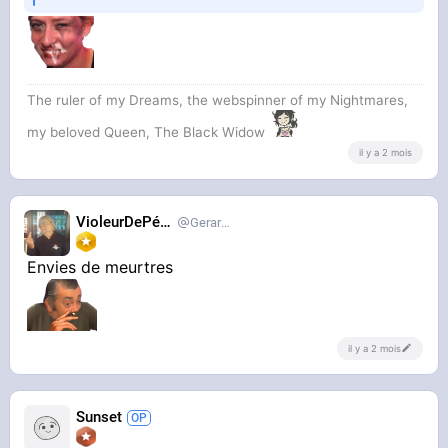
The ruler of my Dreams, the webspinner of my Nightmares,
my beloved Queen, The Black Widow
il y a 2 mois
VioleurDePédo
Gerardlevain
Envies de meurtres
il y a 2 mois
Sunset