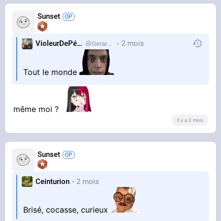
Sunset
VioleurDePédo
2 mois
Gerardlevain
Tout le monde
même moi ?
il y a 2 mois
Sunset
Ceinturion
2 mois
Brisé, cocasse, curieux