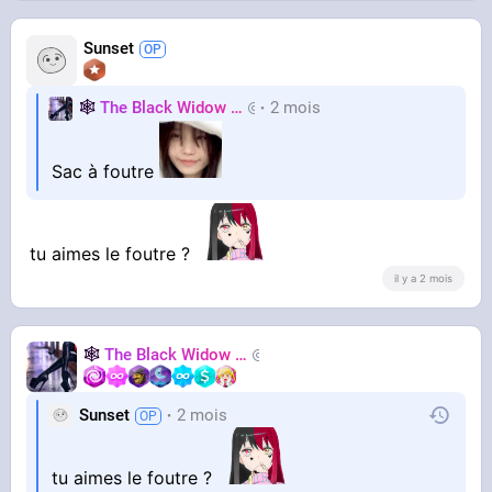
Sunset
🕸️
The Black Widow
🕷️
2 mois
Nastasya
Sac à foutre
tu aimes le foutre ?
il y a 2 mois
🕸️
The Black Widow
🕷️
Nastasya
Sunset
2 mois
tu aimes le foutre ?