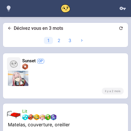
Décivez vous en 3 mots
1
2
3
Sunset
il y a 2 mois
Lit
Matelas, couverture, oreiller