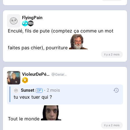
FlyingPain
Enculé, fils de pute (comptez ça comme un mot
faites pas chier), pourriture
il y a 2 mois
VioleurDePédo
Gerardlevain
Sunset
2 mois
tu veux tuer qui ?
Tout le monde
il y a 2 mois