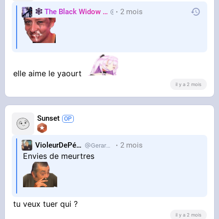
🕸️
The Black Widow
🕷️
2 mois
Nastasya
elle aime le yaourt
il y a 2 mois
Sunset
VioleurDePédo
2 mois
Gerardlevain
Envies de meurtres
tu veux tuer qui ?
il y a 2 mois