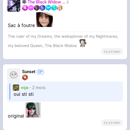
🕸️
The Black Widow
🕷️
Nastasya
Sac à foutre
The ruler of my Dreams, the webspinner of my Nightmares,
my beloved Queen, The Black Widow
il y a 2 mois
Sunset
eqa
2 mois
oui sti sti
original
il y a 2 mois