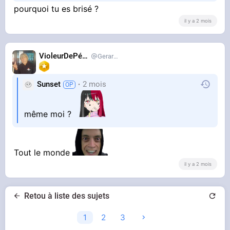
pourquoi tu es brisé ?
il y a 2 mois
VioleurDePédo
Gerardlevain
Sunset
2 mois
même moi ?
Tout le monde
il y a 2 mois
Retou à liste des sujets
1
2
3