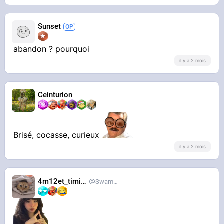
Sunset
abandon ? pourquoi
il y a 2 mois
Ceinturion
Brisé, cocasse, curieux
il y a 2 mois
4m12et_timide
SwampDrainer