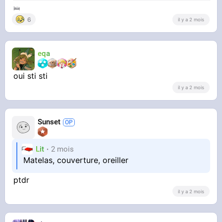
🛌
6
il y a 2 mois
eqa
oui sti sti
il y a 2 mois
Sunset
Lit
2 mois
Matelas, couverture, oreiller
ptdr
il y a 2 mois